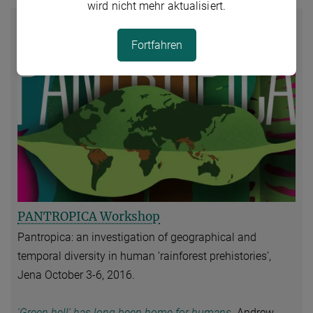
wird nicht mehr aktualisiert.
Fortfahren
PANTROPICA Workshop
Pantropica: an investigation of geographical and
temporal diversity in human ‘rainforest prehistories’,
Jena October 3-6, 2016.
'Green hell' has long been home for humans.
Andrew