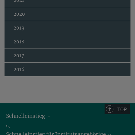
2021
2020
2019
2018
2017
2016
TOP
Schnelleinstieg
Bibliothek
">
Schnelleinstieg für Institutsangehörige