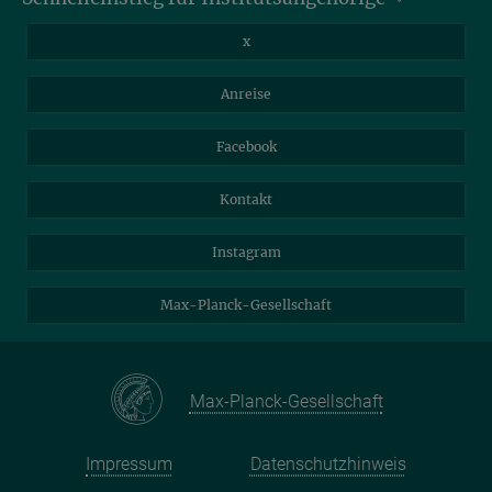
Stellenangebote
Intranet
Informationen für Gäste
x
Webmail
Mastodon
Anreise
Nextcloud
Travel Magic
Facebook
Self Service
Kontakt
Instagram
Max-Planck-Gesellschaft
Max-Planck-Gesellschaft
Impressum
Datenschutzhinweis