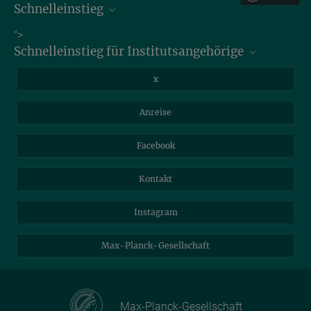
Schnelleinstieg
Bibliothek
">
Schnelleinstieg für Institutsangehörige
Stellenangebote
Intranet
Informationen für Gäste
x
Webmail
Mastodon
Anreise
Nextcloud
Travel Magic
Facebook
Self Service
Kontakt
Instagram
Max-Planck-Gesellschaft
Max-Planck-Gesellschaft