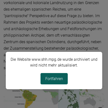
vorkoloniale und koloniale Landnutzung in den Grenzen
des ehemaligen spanischen Reiches, um eine
"pantropische" Perspektive auf diese Frage zu bieten. Im
Rahmen des Projekts werden neuartige paläoökologische
und archäologische Erhebungen und Feldforschungen im
philippinischen Archipel, dem oft vernachlässigten
Zentrum des spanischen Ostindiens, durchgeführt, neben
der Zusammenstellung bestehender paläoökologischer,
archäologischer und historischer Aufzeichnungen aus der
Die Website www.shh.mpg.de wurde archiviert und
Neotropis, um eine vollständige Abdeckung des
wird nicht mehr aktualisiert.
spanischen Reiches in den Tropen zu gewährleisten.
Fortfahren