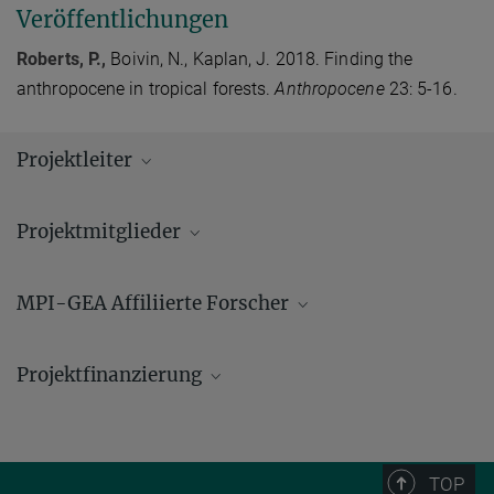
Veröffentlichungen
Roberts, P.,
Boivin, N., Kaplan, J. 2018. Finding the
anthropocene in tropical forests.
Anthropocene
23: 5-16.
Projektleiter
Projektmitglieder
MPI-GEA Affiliierte Forscher
Projektfinanzierung
Dieses Projekt wird durch den ERC-Starting-Grant PANTROPOCENE
(
850709
) und die Max-Planck-Gesellschaft finanziert.
TOP