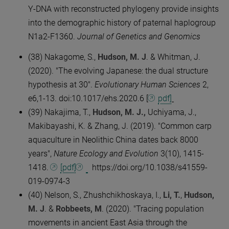
Y-DNA with reconstructed phylogeny provide insights
into the demographic history of paternal haplogroup
N1a2-F1360.
Journal of Genetics and Genomics
(38) Nakagome, S.,
Hudson, M. J
. & Whitman, J.
(2020). "The evolving Japanese: the dual structure
hypothesis at 30".
Evolutionary Human Sciences
2,
e6,1-13. doi:10.1017/ehs.2020.6 [
pdf]
(39) Nakajima, T.,
Hudson, M. J.,
Uchiyama, J.,
Makibayashi, K. & Zhang, J. (2019). "Common carp
aquaculture in Neolithic China dates back 8000
years",
Nature Ecology and Evolution
3(10), 1415-
1418.
[pdf]
https://doi.org/10.1038/s41559-
019-0974-3
(40) Nelson, S., Zhushchikhoskaya, I.,
Li, T.
,
Hudson,
M. J
. &
Robbeets, M
. (2020). "Tracing population
movements in ancient East Asia through the