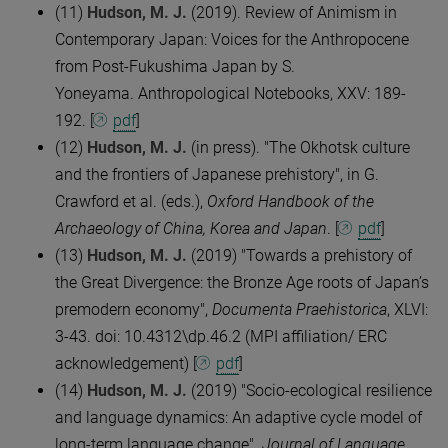
(11)
Hudson, M. J.
(2019). Review of Animism in
Contemporary Japan: Voices for the Anthropocene
from Post-Fukushima Japan by S.
Yoneyama. Anthropological Notebooks, XXV: 189-
192. [
pdf
]​
(12)
Hudson, M. J.
(in press). "The Okhotsk culture
and the frontiers of Japanese prehistory", in G.
Crawford et al. (eds.),
Oxford Handbook of the
Archaeology of China, Korea and Japan
. [
pdf
]
(13)
Hudson, M. J.
(2019) "Towards a prehistory of
the Great Divergence: the Bronze Age roots of Japan’s
premodern economy",
Documenta Praehistorica
, XLVI:
3-43. doi: 10.4312\dp.46.2 (MPI affiliation/ ERC
acknowledgement) [
pdf
]
(14)
Hudson, M. J.
(2019) "Socio-ecological resilience
and language dynamics: An adaptive cycle model of
long-term language change".
Journal of Language