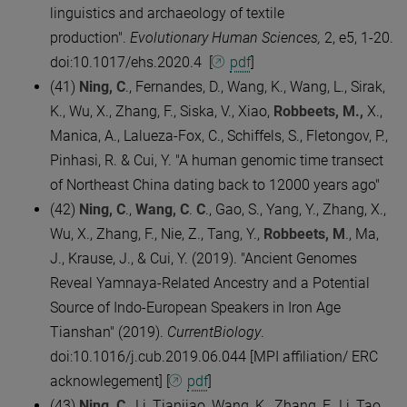
linguistics and archaeology of textile
production".
Evolutionary Human Sciences,
2, e5, 1-20.
doi:10.1017/ehs.2020.4
[
pdf
]
(41)
Ning, C
., Fernandes, D., Wang, K., Wang, L., Sirak,
K., Wu, X., Zhang, F., Siska, V., Xiao,
Robbeets, M.,
X.,
Manica, A., Lalueza-Fox, C., Schiffels, S., Fletongov, P.,
Pinhasi, R. & Cui, Y. "A human genomic time transect
of Northeast China dating back to 12000 years ago"
(42)
Ning, C
.,
Wang, C
.
C
., Gao, S., Yang, Y., Zhang, X.,
Wu, X., Zhang, F., Nie, Z., Tang, Y.,
Robbeets, M
., Ma,
J., Krause, J., & Cui, Y. (2019). "Ancient Genomes
Reveal Yamnaya-Related Ancestry and a Potential
Source of Indo-European Speakers in Iron Age
Tianshan" (2019).
CurrentBiology
.
doi:10.1016/j.cub.2019.06.044 [MPI affiliation/ ERC
acknowlegement] [
pdf
]
(43)
Ning, C
., Li, Tianjiao, Wang, K., Zhang, F., Li, Tao,