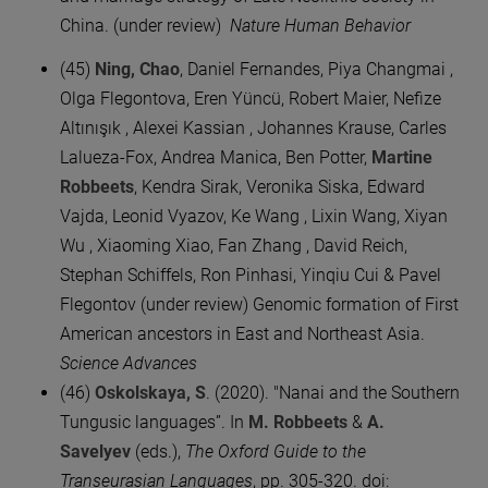
China. (under review)
Nature Human Behavior
(45)
Ning, Chao
, Daniel Fernandes, Piya Changmai ,
Olga Flegontova, Eren Yüncü, Robert Maier, Nefize
Altınışık , Alexei Kassian , Johannes Krause, Carles
Lalueza-Fox, Andrea Manica, Ben Potter,
Martine
Robbeets
, Kendra Sirak, Veronika Siska, Edward
Vajda, Leonid Vyazov, Ke Wang , Lixin Wang, Xiyan
Wu , Xiaoming Xiao, Fan Zhang , David Reich,
Stephan Schiffels, Ron Pinhasi, Yinqiu Cui & Pavel
Flegontov (under review) Genomic formation of First
American ancestors in East and Northeast Asia.
Science Advances
(46)
Oskolskaya, S
. (2020). "Nanai and the Southern
Tungusic languages”. In
M. Robbeets
&
A.
Savelyev
(eds.),
The Oxford Guide to the
Transeurasian Languages
, pp. 305-320. doi: