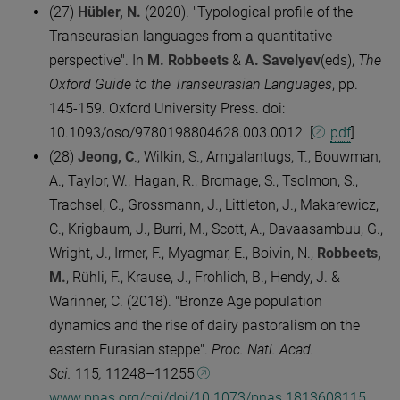
(27)
Hübler, N.
(2020). "Typological profile of the
Transeurasian languages from a quantitative
perspective". In
M. Robbeets
&
A. Savelyev
(eds),
The
Oxford Guide to the Transeurasian Languages
, pp.
145-159. Oxford University Press. doi:
10.1093/oso/9780198804628.003.0012 [
pdf
]
(28)
Jeong, C
., Wilkin, S., Amgalantugs, T., Bouwman,
A., Taylor, W., Hagan, R., Bromage, S., Tsolmon, S.,
Trachsel, C., Grossmann, J., Littleton, J., Makarewicz,
C., Krigbaum, J., Burri, M., Scott, A., Davaasambuu, G.,
Wright, J., Irmer, F., Myagmar, E., Boivin, N.,
Robbeets,
M.
, Rühli, F., Krause, J., Frohlich, B., Hendy, J. &
Warinner, C. (2018). "Bronze Age population
dynamics and the rise of dairy pastoralism on the
eastern Eurasian steppe".
Proc. Natl. Acad.
Sci.
115
,
11248–11255
www.pnas.org/cgi/doi/10.1073/pnas.1813608115