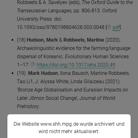
Robbeets & A. Savelyev (eds),
The Oxford Guide to the
Transeurasian Languages,
pp. 806-813
.
Oxford
University Press. doi:
10.1093/oso/9780198804628.003.0048 [
pdf
]
(18)
Hudson, Mark
&
Robbeets,
Martine
(2020).
Archaeolinguistic evidence for the farming/language
dispersal of Koreanic.
Evolutionary Human
Sciences
1–17.
https://doi.org/10.1017/ehs.2020.49
(19)
Mark Hudson
, Ilona Bausch, Martine Robbeets,
Tao Li1, J. Alyssa White, Linda Gilaizeau (2021).
‘Bronze Age Globalisation and Eurasian Impacts on
Later Jōmon Social Change’,
Journal of World
Prehistory
.
(20)
M. Hudson
(in press) ‘Dragon divers and
Die Website www.shh.mpg.de wurde archiviert und
clamorous fishermen: Bronzisation and transcultural
wird nicht mehr aktualisiert.
marine spaces in the Japanese archipelago’, in S.