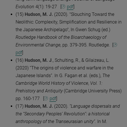
Evolution
4(1): 19-27 [
pdf
]
(15)
Hudson, M. J.
(2020). "Slouching Toward the
Neolithic: Complexity, Simplification and Resilience in
the Japanese Archipelago", In Gwen Schug (ed.)
Routledge Handbook of the Bioarchaeology of
Environmental Change
, pp. 379-395. Routledge. [
pdf
]
(16)
Hudson, M. J
., Schulting, R., & Gilaizeau, L.
(2020) “The origins of violence and warfare in the
Japanese Islands”. In G. Fagan et al. (eds.),
The
Cambridge World History of Violence
,
Vol. 1:
Prehistory and Antiquity
(Cambridge University Press)
pp. 160-177 [
pdf
]
(17)
Hudson, M. J.
(2020).
“Language dispersals and
the “Secondary Peoples’ Revolution”: a historical
anthropology of the Transeurasian unity”.
In M.