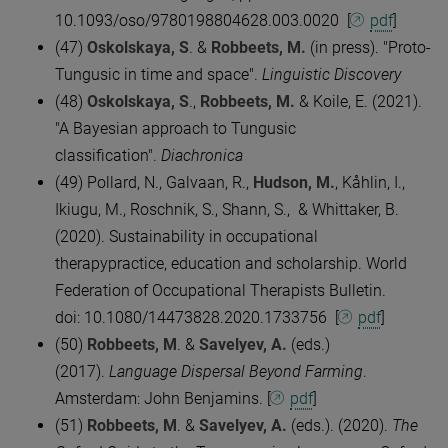
10.1093/oso/9780198804628.003.0020 [
pdf
]​
(47)
Oskolskaya, S
.
&
Robbeets, M.
(in press). "Proto-
Tungusic in time and space".
Linguistic Discovery
(48)
Oskolskaya, S
.,
Robbeets, M.
& Koile, E. (2021).
"A Bayesian approach to Tungusic
classification".
Diachronica
(49) Pollard, N., Galvaan, R.,
Hudson, M.
, Kåhlin, I.,
Ikiugu, M., Roschnik, S., Shann, S., & Whittaker, B.
(2020). Sustainability in occupational
therapypractice, education and scholarship. World
Federation of Occupational Therapists Bulletin.
doi: 10.1080/14473828.2020.1733756 [
pdf
]
(50)
Robbeets, M
. &
Savelyev, A.
(eds.)
(2017).
Language Dispersal Beyond Farming
.
Amsterdam: John Benjamins. [
pdf
]
(51)
Robbeets, M
. &
Savelyev, A.
(eds.). (2020).
The