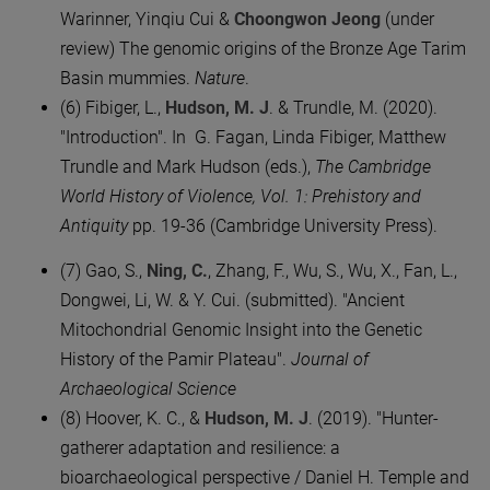
Warinner, Yinqiu Cui &
Choongwon Jeong
(under
review) The genomic origins of the Bronze Age Tarim
Basin mummies.
Nature
.
(6) Fibiger, L.,
Hudson, M. J
. & Trundle, M. (2020).
"Introduction". In G. Fagan, Linda Fibiger, Matthew
Trundle and Mark Hudson (eds.),
The Cambridge
World History of Violence, Vol. 1: Prehistory and
Antiquity
pp. 19-36 (Cambridge University Press).
(7) Gao, S.,
Ning, C.
, Zhang, F., Wu, S., Wu, X., Fan, L.,
Dongwei, Li, W. & Y. Cui. (submitted). "Ancient
Mitochondrial Genomic Insight into the Genetic
History of the Pamir Plateau".
Journal of
Archaeological Science
​
(8) Hoover, K. C., &
Hudson, M. J
. (2019). "Hunter-
gatherer adaptation and resilience: a
bioarchaeological perspective / Daniel H. Temple and