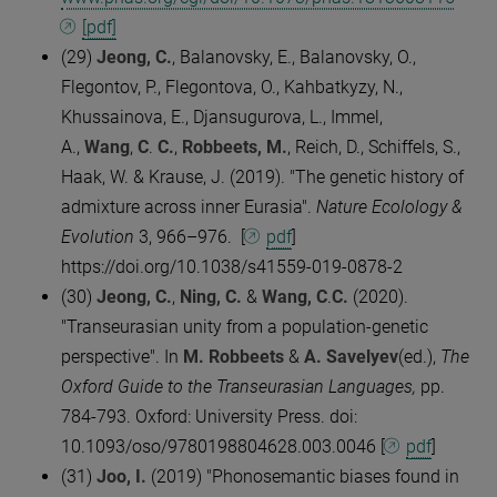
[pdf]
(29)
Jeong, C.
, Balanovsky, E., Balanovsky, O.,
Flegontov, P., Flegontova, O., Kahbatkyzy, N.,
Khussainova, E., Djansugurova, L., Immel,
A.,
Wang
,
C
.
C.
,
Robbeets, M.
, Reich, D., Schiffels, S.,
Haak, W. & Krause, J. (2019). "The genetic history of
admixture across inner Eurasia".
Nature Ecolology &
Evolution
3, 966–976. [
pdf
]
https://doi.org/10.1038/s41559-019-0878-2
(30)
Jeong, C.
,
Ning, C.
&
Wang, C
.
C.
(2020).
"Transeurasian unity from a population-genetic
perspective". In
M. Robbeets
&
A. Savelyev
(ed.),
The
Oxford Guide to the Transeurasian Languages,
pp.
784-793. Oxford: University Press. doi:
10.1093/oso/9780198804628.003.0046 [
pdf
]
(31)
Joo, I.
(2019) "Phonosemantic biases found in