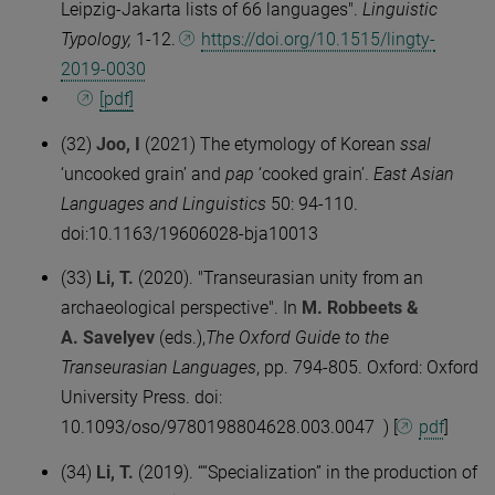
Leipzig-Jakarta lists of 66 languages".
Linguistic
Typology,
1-12.
https://doi.org/10.1515/lingty-
2019-0030
[pdf]
(32)
Joo, I
(2021) The etymology of Korean
ssal
‘uncooked grain’ and
pap
‘cooked grain’.
East Asian
Languages and Linguistics
50: 94-110.
doi:10.1163/19606028-bja10013
(33)
Li, T.
(2020). "Transeurasian unity from an
archaeological perspective". In
M. Robbeets
&
A.
Savelyev
(eds.),
The Oxford Guide to the
Transeurasian Languages
, pp. 794-805. Oxford: Oxford
University Press. doi:
10.1093/oso/9780198804628.003.0047 ) [
pdf
]
(34)
Li, T.
(2019). ““Specialization” in the production of