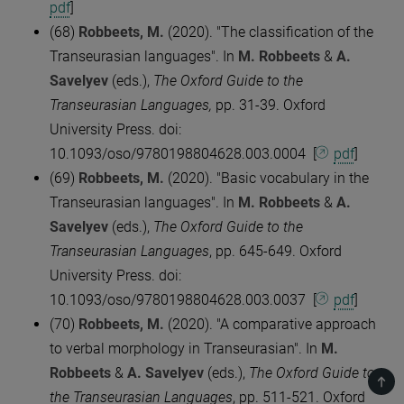
pdf
]
(68)
Robbeets, M.
(2020). "The classification of the
Transeurasian languages". In
M. Robbeets
&
A.
Savelyev
(eds.),
The Oxford Guide to the
Transeurasian Languages,
pp. 31-39. Oxford
University Press. doi:
10.1093/oso/9780198804628.003.0004 [
pdf
]
(69)
Robbeets, M.
(2020). "Basic vocabulary in the
Transeurasian languages". In
M. Robbeets
&
A.
Savelyev
(eds.),
The Oxford Guide to the
Transeurasian Languages
, pp. 645-649. Oxford
University Press. doi:
10.1093/oso/9780198804628.003.0037 [
pdf
]
(70)
Robbeets, M.
(2020). "A comparative approach
to verbal morphology in Transeurasian". In
M.
Robbeets
&
A. Savelyev
(eds.),
The Oxford Guide to
TOP
the Transeurasian Languages
, pp. 511-521. Oxford