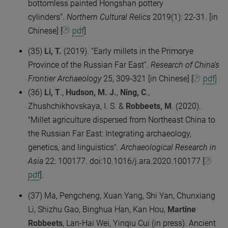
bottomless painted Hongshan pottery
cylinders”.
Northern Cultural Relics
2019(1): 22-31. [in
Chinese] [
pdf
]
(35)
Li, T.
(2019). “Early millets in the Primorye
Province of the Russian Far East”.
Research of China’s
Frontier Archaeology
25, 309-321 [in Chinese] [
pdf]
(36)
Li, T
.,
Hudson, M. J.
,
Ning, C
.,
Zhushchikhovskaya, I. S. &
Robbeets, M
. (2020).
"Millet agriculture dispersed from Northeast China to
the Russian Far East: Integrating archaeology,
genetics, and linguistics".
Archaeological Research in
Asia
22: 100177. doi:10.1016/j.ara.2020.100177 [
pdf
].
(37) Ma, Pengcheng, Xuan Yang, Shi Yan, Chunxiang
Li, Shizhu Gao, Binghua Han, Kan Hou,
Martine
Robbeets
, Lan-Hai Wei, Yinqiu Cui (in press). Ancient