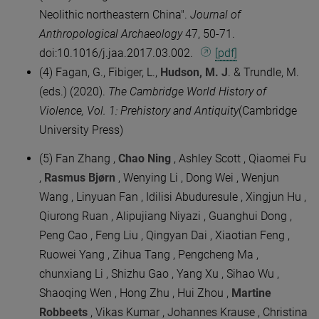
Neolithic northeastern China".
Journal of
Anthropological Archaeology
47, 50-71.
doi:10.1016/j.jaa.2017.03.002.
[pdf]
(4) Fagan, G., Fibiger, L.,
Hudson, M. J
. & Trundle, M.
(eds.) (2020).
The Cambridge World History of
Violence, Vol. 1: Prehistory and Antiquity
(Cambridge
University Press)
(5) Fan Zhang ,
Chao Ning
, Ashley Scott , Qiaomei Fu
,
Rasmus Bjørn
, Wenying Li , Dong Wei , Wenjun
Wang , Linyuan Fan , Idilisi Abuduresule , Xingjun Hu ,
Qiurong Ruan , Alipujiang Niyazi , Guanghui Dong ,
Peng Cao , Feng Liu , Qingyan Dai , Xiaotian Feng ,
Ruowei Yang , Zihua Tang , Pengcheng Ma ,
chunxiang Li , Shizhu Gao , Yang Xu , Sihao Wu ,
Shaoqing Wen , Hong Zhu , Hui Zhou ,
Martine
Robbeets
, Vikas Kumar , Johannes Krause , Christina