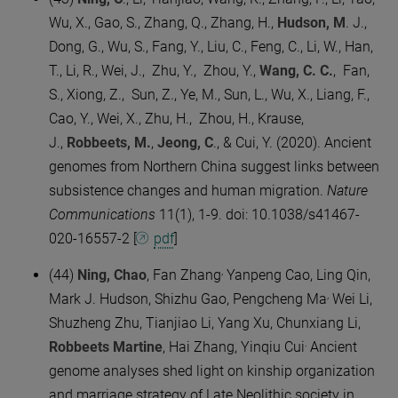
Wu, X., Gao, S., Zhang, Q., Zhang, H.,
Hudson, M
. J.,
Dong, G., Wu, S., Fang, Y., Liu, C., Feng, C., Li, W., Han,
T., Li, R., Wei, J., Zhu, Y., Zhou, Y.,
Wang, C. C.
, Fan,
S., Xiong, Z., Sun, Z., Ye, M., Sun, L., Wu, X., Liang, F.,
Cao, Y., Wei, X., Zhu, H., Zhou, H., Krause,
J.,
Robbeets, M.
,
Jeong, C
., & Cui, Y. (2020). Ancient
genomes from Northern China suggest links between
subsistence changes and human migration.
Nature
Communications
11(1), 1-9. doi: 10.1038/s41467-
020-16557-2 [
pdf
]
,
(44)
Ning, Chao
, Fan Zhang
Yanpeng Cao, Ling Qin,
,
Mark J. Hudson, Shizhu Gao, Pengcheng Ma
Wei Li,
Shuzheng Zhu, Tianjiao Li, Yang Xu, Chunxiang Li,
.
Robbeets Martine
, Hai Zhang, Yinqiu Cui
Ancient
genome analyses shed light on kinship organization
and marriage strategy of Late Neolithic society in