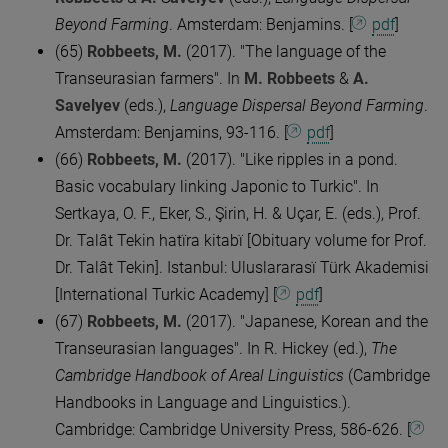
Beyond Farming
. Amsterdam: Benjamins. [
pdf
]
(65)
Robbeets, M.
(2017). "The language of the
Transeurasian farmers". In
M. Robbeets
&
A.
Savelyev
(eds.),
Language Dispersal Beyond Farming
.
Amsterdam: Benjamins, 93-116. [
pdf
]
(66)
Robbeets, M.
(2017). "Like ripples in a pond.
Basic vocabulary linking Japonic to Turkic". In
Sertkaya, O. F., Eker, S., Şirin, H. & Uçar, E. (eds.), Prof.
Dr. Talât Tekin hatïra kitabï [Obituary volume for Prof.
Dr. Talât Tekin]. Istanbul: Uluslararasï Türk Akademisi
[International Turkic Academy] [
pdf
]
(67)
Robbeets, M.
(2017). "Japanese, Korean and the
Transeurasian languages". In R. Hickey (ed.),
The
Cambridge Handbook of Areal Linguistics
(Cambridge
Handbooks in Language and Linguistics.).
Cambridge: Cambridge University Press, 586-626. [