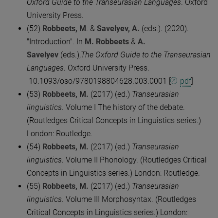
Oxford Guide to the Transeurasian Languages
. Oxford
University Press.
(52)
Robbeets, M
. &
Savelyev, A.
(eds.). (2020).
"Introduction". In
M. Robbeets
&
A.
Savelyev
(eds.),
The Oxford Guide to the Transeurasian
Languages
. Oxford University Press.
10.1093/oso/9780198804628.003.0001 [
pdf
]
(53)
Robbeets, M.
(2017) (ed.)
Transeurasian
linguistics
. Volume I The history of the debate.
(Routledges Critical Concepts in Linguistics series.)
London: Routledge.
(54)
Robbeets, M.
(2017) (ed.)
Transeurasian
linguistics
. Volume II Phonology. (Routledges Critical
Concepts in Linguistics series.) London: Routledge.
(55)
Robbeets, M.
(2017) (ed.)
Transeurasian
linguistics
. Volume III Morphosyntax. (Routledges
Critical Concepts in Linguistics series.) London: