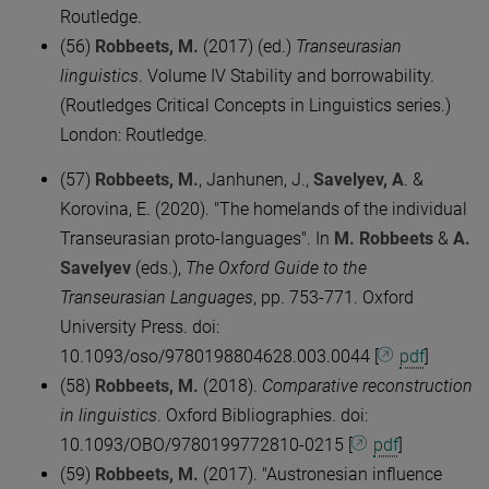
Routledge.
(56)
Robbeets, M.
(2017) (ed.)
Transeurasian
linguistics
. Volume IV Stability and borrowability.
(Routledges Critical Concepts in Linguistics series.)
London: Routledge.
(57)
Robbeets, M.
, Janhunen, J.,
Savelyev, A
. &
Korovina, E. (2020). "The homelands of the individual
Transeurasian proto-languages". In
M. Robbeets
&
A.
Savelyev
(eds.),
The Oxford Guide to the
Transeurasian Languages
, pp. 753-771. Oxford
University Press. doi:
10.1093/oso/9780198804628.003.0044 [
pdf
]
(58)
Robbeets, M.
(2018).
Comparative reconstruction
in linguistics
. Oxford Bibliographies. doi:
10.1093/OBO/9780199772810-0215 [
pdf
]
(59)
Robbeets, M.
(2017). "Austronesian influence