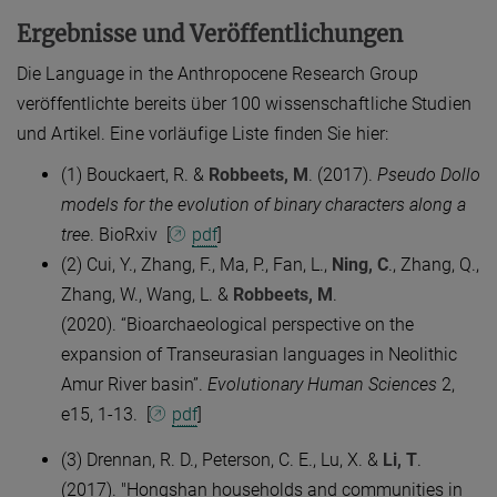
Ergebnisse und Veröffentlichungen
Die Language in the Anthropocene Research Group
veröffentlichte bereits über 100 wissenschaftliche Studien
und Artikel. Eine vorläufige Liste finden Sie hier:
(1) Bouckaert, R. &
Robbeets, M
. (2017).
Pseudo Dollo
models for the evolution of binary characters along a
tree
. BioRxiv [
pdf
]​
(2) Cui, Y., Zhang, F., Ma, P., Fan, L.,
Ning, C
., Zhang, Q.,
Zhang, W., Wang, L. &
Robbeets, M
.
(2020). “Bioarchaeological perspective on the
expansion of Transeurasian languages in Neolithic
Amur River basin”.
Evolutionary Human Sciences
2,
e15, 1-13. [
pdf
]
(3) Drennan, R. D., Peterson, C. E., Lu, X. &
Li, T
.
(2017). "Hongshan households and communities in