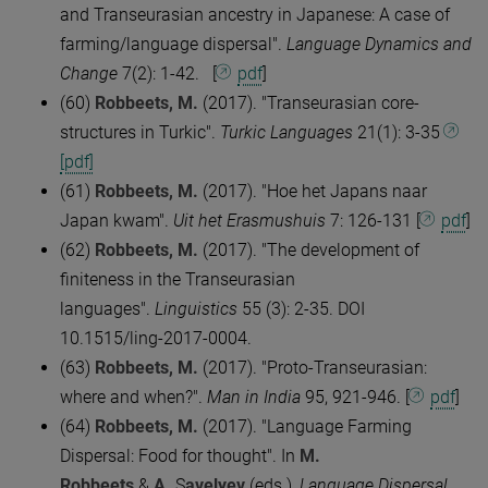
and Transeurasian ancestry in Japanese: A case of
farming/language dispersal".
Language Dynamics and
Change
7(2): 1-42. [
pdf
]
(60)
Robbeets, M.
(2017). "Transeurasian core-
structures in Turkic".
Turkic
Languages
21(1): 3-35
[pdf]
(61)
Robbeets, M.
(2017). "Hoe het Japans naar
Japan kwam".
Uit het Erasmushuis
7: 126-131 [
pdf
]
(62)
Robbeets, M.
(2017). "The development of
finiteness in the Transeurasian
languages".
Linguistics
55 (3): 2-35. DOI
10.1515/ling-2017-0004.
(63)
Robbeets, M.
(2017). "Proto-Transeurasian:
where and when?".
Man in India
95, 921-946. [
pdf
]
(64)
Robbeets, M.
(2017). "Language Farming
Dispersal: Food for thought". In
M.
Robbeets
&
A.
S
avelyev
(eds.),
Language Dispersal