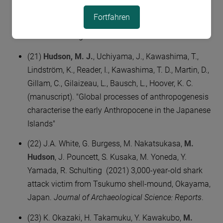
Autiero and M. Cobb (eds.),
Globalization and
Fortfahren
Transculturality from Antiquity to the Pre-modern
W
orld
. Routledge.
(21)
Hudson, M. J.
, Uchiyama, J., Kawashima, T.,
Lindström, K., Reader, I., Kawashima, T. D., Martin, D.,
Gillam, C., Gilaizeau, L., Bausch, L., Hoover, K. C.
(manuscript). "Global processes of anthropogenesis
characterise the early Anthropocene in the Japanese
Islands"
​(22) J.A. White, G. Burgess, M. Nakatsukasa,
M.
Hudson
, J. Pouncett, S. Kusaka, M. Yoneda, Y.
Yamada, R. Schulting (2021) 3,000-year-old shark
attack victim from Tsukumo shell-mound, Okayama,
Japan.
Journal of Archaeological Science: Reports
.
(23) K. Okazaki, H. Takamuku, Y. Kawakubo,
M.