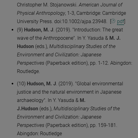
Christopher M. Stojanowski.
American Journal of
Physical Anthropology
, 1-3, Cambridge: Cambridge
University Press. doi:10.1002/ajpa.23948. [
pdf
]
(9)
Hudson, M. J
. (2019). "Introduction: The great
wave of the Anthropocene". In Y. Yasuda &
M. J.
Hudson
(eds.),
Multidisciplinary Studies of the
Environment and Civilization: Japanese
Perspectives
(Paperback edition), pp. 1-12. Abingdon:
Routledge.
(10)
Hudson, M. J
. (2019). "Global environmental
justice and the natural environment in Japanese
archaeology". In Y. Yasuda &
M.
J.Hudson
(eds.),
Multidisciplinary Studies of the
Environment and Civilization: Japanese
Perspectives
(Paperback edition), pp. 159-181.
Abingdon: Routledge ​