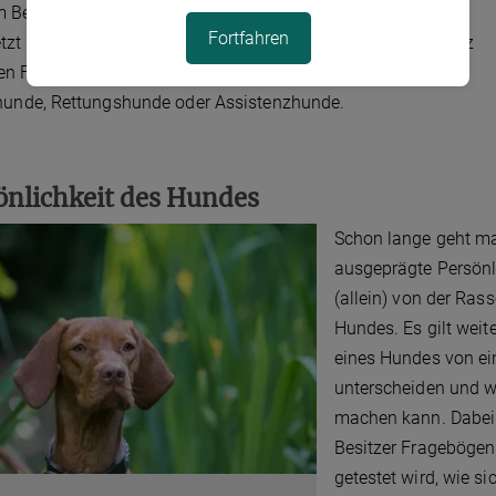
 Beispiel wenn sie Blinde führen oder bei der Polizei
Fortfahren
tzt werden. Deshalb testen wir in diesem Projekt neben ganz
en Familienhunden auch verschiedene Arbeitshunde wie
hunde, Rettungshunde oder Assistenzhunde.
önlichkeit des Hundes
Schon lange geht m
ausgeprägte Persönl
(allein) von der Ras
Hundes. Es gilt weit
eines Hundes von ei
unterscheiden und w
machen kann. Dabei 
Besitzer Fragebögen
getestet wird, wie s