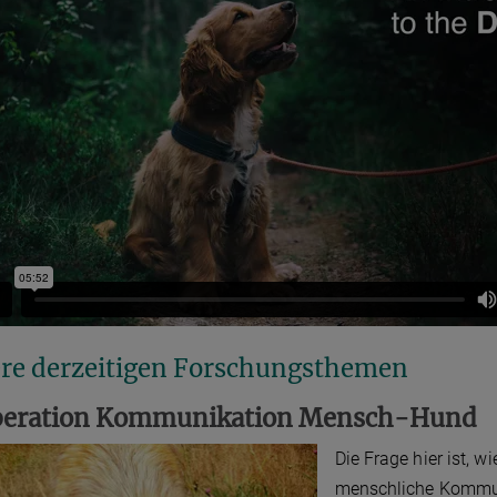
re derzeitigen Forschungsthemen
eration Kommunikation Mensch-Hund
Die Frage hier ist, w
menschliche Kommuni