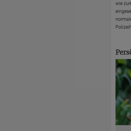
wie zum
eingese
normal
Polizei
Pers