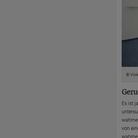
© Viv
Geru
Es ist 
untersu
wahrneh
von ein
wahrneh