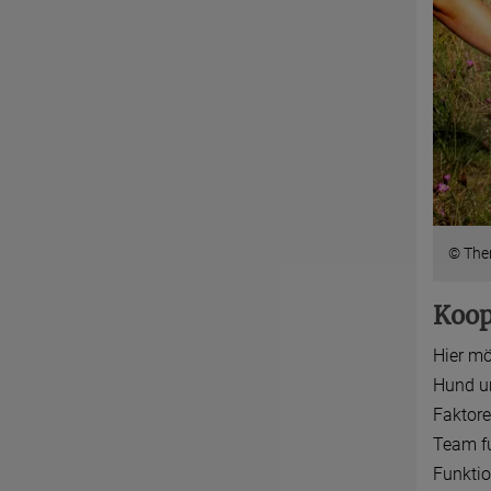
© The
Koop
Hier mö
Hund un
Faktore
Team fu
Funkti