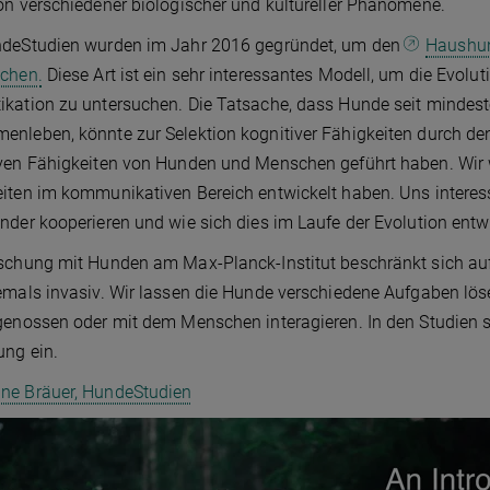
on verschiedener biologischer und kultureller Phänomene.
ndeStudien wurden im Jahr 2016 gegründet, um den
Haushund
uchen.
Diese Art ist ein sehr interessantes Modell, um die Evolut
ikation zu untersuchen. Die Tatsache, dass Hunde seit minde
nleben, könnte zur Selektion kognitiver Fähigkeiten durch de
ven Fähigkeiten von Hunden und Menschen geführt haben. Wir w
iten im kommunikativen Bereich entwickelt haben. Uns interes
nder kooperieren und wie sich dies im Laufe der Evolution entwi
schung mit Hunden am Max-Planck-Institut beschränkt sich auf
emals invasiv. Wir lassen die Hunde verschiedene Aufgaben lös
genossen oder mit dem Menschen interagieren. In den Studien se
ng ein.
ane Bräuer, HundeStudien