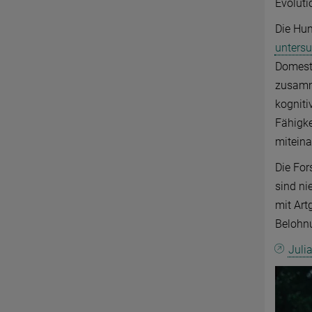
Evoluti
Die Hu
unters
Domest
zusamme
kogniti
Fähigke
miteina
Die For
sind ni
mit Art
Belohnu
Juli