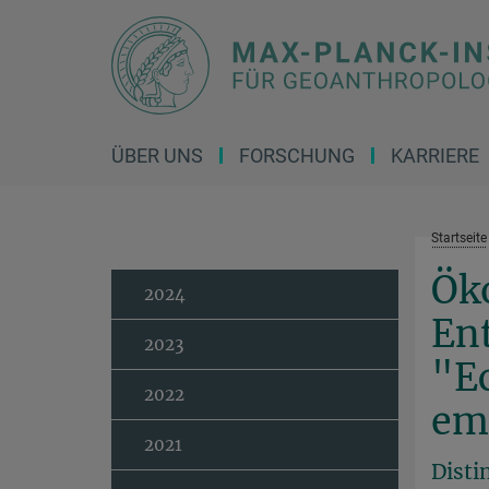
Hauptinhalt
ÜBER UNS
FORSCHUNG
KARRIERE
Startseite
Öko
2024
Ent
2023
"Ec
2022
em
2021
Disti