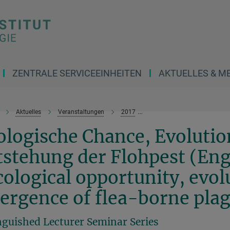
ZENTRALE SERVICEEINHEITEN
AKTUELLES & M
Aktuelles
Veranstaltungen
2017
Ökologische Chance, Evolutio
logische Chance, Evolutio
stehung der Flohpest (Engl
ological opportunity, evol
ergence of flea-borne pla
nguished Lecturer Seminar Series