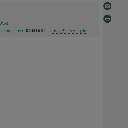
(USA)
KONTAKT:
haeogenetics
arnold@shh.mpg.de