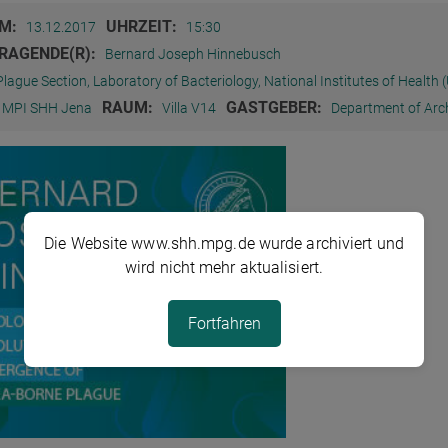
M:
UHRZEIT:
13.12.2017
15:30
RAGENDE(R):
Bernard Joseph Hinnebusch
Plague Section, Laboratory of Bacteriology, National Institutes of Health 
RAUM:
GASTGEBER:
MPI SHH Jena
Villa V14
Department of Arc
Die Website www.shh.mpg.de wurde archiviert und
wird nicht mehr aktualisiert.
Fortfahren