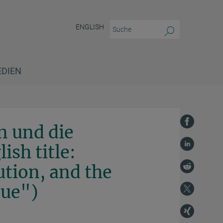
ENGLISH
EDIEN
n und die Entstehung der Flohpest (English title: "Ecological opportunity, evolutio
n und die
ish title:
ution, and the
gue")