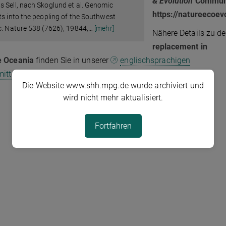
& Evolution
Communi
 Sell, nach Skoglund et al. Genomic
https://natureecoe
ts into the peopling of the Southwest
c. Nature 538 (7626), 19844,
…
[mehr]
Nähere Details zu de
replacement in
 Oceania
finden Sie in unserer
englischsprachigen
itteilung
.
Die Website www.shh.mpg.de wurde archiviert und
wird nicht mehr aktualisiert.
Fortfahren