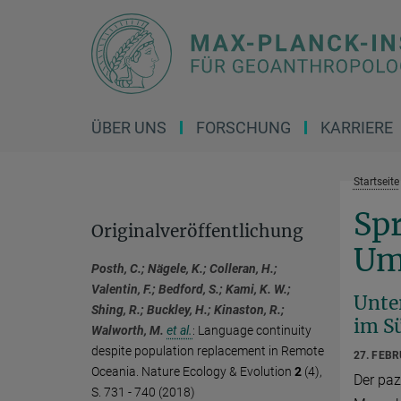
Hauptinhalt
ÜBER UNS
FORSCHUNG
KARRIERE
Startseite
Spr
Originalveröffentlichung
Um
Posth, C.; Nägele, K.; Colleran, H.;
Valentin, F.; Bedford, S.; Kami, K. W.;
Unte
Shing, R.; Buckley, H.; Kinaston, R.;
im S
Walworth, M.
et al.
:
Language continuity
despite population replacement in Remote
27. FEB
Oceania. Nature Ecology & Evolution
2
(4),
Der paz
S. 731 - 740 (2018)