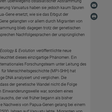
waren überwiegend ostasiatischer Abstammung
lkerung Vanuatus haben sie jedoch kaum Spuren
a-Gene ersetzt, wie sie das Erbgut der
Gene gelangten vor allem durch Migranten von
stammung blieb dagegen trotz der genetischen
sprechen Nachfolgesprachen der ursprünglichen
 Ecology & Evolution
veröffentlichte neue
leuchtet dieses einzigartige Phänomen. Ein
internationales Forschungsteam unter Leitung des
s für Menschheitsgeschichte (MPI-SHH) hat
tige DNA analysiert und verglichen. Die
 dass der genetische Wandel nicht die Folge
en Einwanderungswelle war, sondern eines
tauschs, der viel früher begann als bisher
ste Nachweis von Papua-Genen gelang bei einem
 2500 Jahren auf Vanuatu lebte. Migranten von