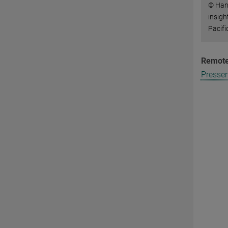
© Hans
insigh
Pacifi
Remote
Pressem