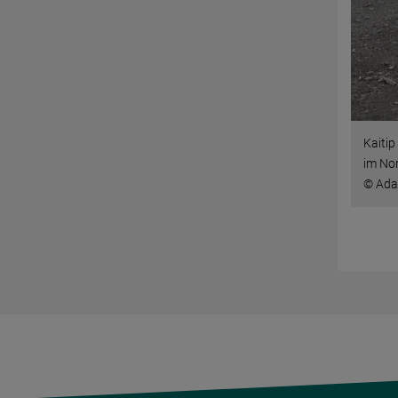
Kaitip
im No
© Ada