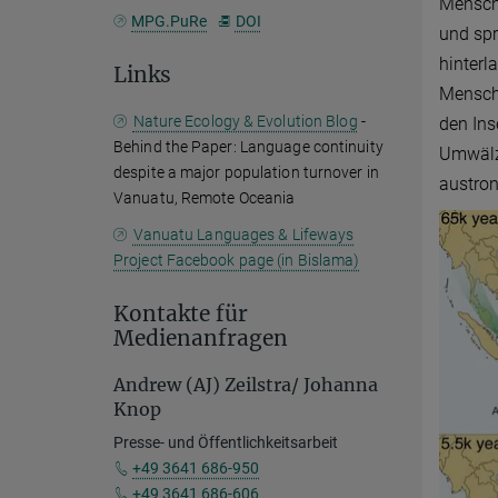
Mensch
MPG.PuRe
DOI
und spr
hinterl
Links
Mensche
Nature Ecology & Evolution Blog
-
den Ins
Behind the Paper: Language continuity
Umwälzu
despite a major population turnover in
austro
Vanuatu, Remote Oceania
Vanuatu Languages & Lifeways
Project Facebook page (in Bislama)
Kontakte für
Medienanfragen
Andrew (AJ) Zeilstra/ Johanna
Knop
Presse- und Öffentlichkeitsarbeit
+49 3641 686-950
+49 3641 686-606