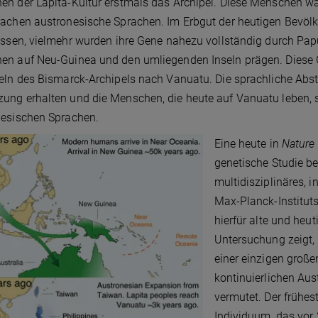
en der Lapita-Kultur erstmals das Archipel. Diese Menschen 
achen austronesische Sprachen. Im Erbgut der heutigen Bevö
assen, vielmehr wurden ihre Gene nahezu vollständig durch Papu
n auf Neu-Guinea und den umliegenden Inseln prägen. Diese 
eln des Bismarck-Archipels nach Vanuatu. Die sprachliche Ab
ng erhalten und die Menschen, die heute auf Vanuatu leben, 
nesischen Sprachen.
Eine heute in
Nature
genetische Studie be
multidisziplinäres, 
Max-Planck-Institut
hierfür alte und heu
Untersuchung zeigt,
einer einzigen groß
kontinuierlichen Aus
vermutet. Der frühe
Individuum, das vor