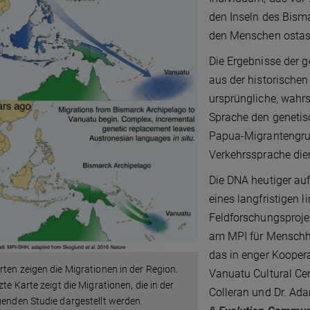
den Inseln des Bisma
den Menschen ostas
Die Ergebnisse der g
aus der historischen
ursprüngliche, wahrs
Sprache den genetis
Papua-Migrantengrup
Verkehrssprache die
Die DNA heutiger a
eines langfristigen 
Feldforschungsprojek
am MPI für Menschhe
das in enger Koope
rten zeigen die Migrationen in der Region.
Vanuatu Cultural Cen
tzte Karte zeigt die Migrationen, die in der
Colleran und Dr. Ad
genden Studie dargestellt werden.