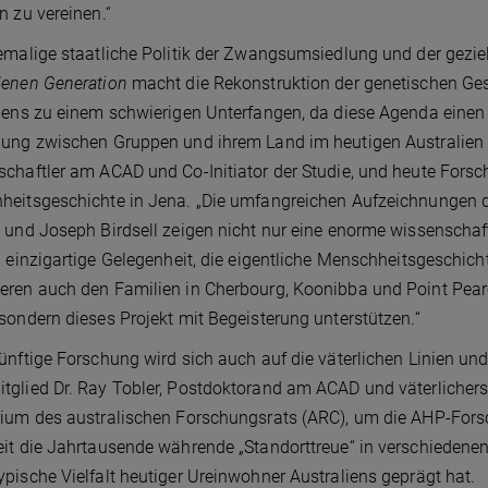
n zu vereinen.“
emalige staatliche Politik der Zwangsumsiedlung und der gez
lenen Generation
macht die Rekonstruktion der genetischen Ges
iens zu einem schwierigen Unterfangen, da diese Agenda einen 
ung zwischen Gruppen und ihrem Land im heutigen Australien z
chaftler am ACAD und Co-Initiator der Studie, und heute Forsc
heitsgeschichte in Jena. „Die umfangreichen Aufzeichnungen
 und Joseph Birdsell zeigen nicht nur eine enorme wissenschaft
h einzigartige Gelegenheit, die eigentliche Menschheitsgeschich
ren auch den Familien in Cherbourg, Koonibba und Point Pearc
sondern dieses Projekt mit Begeisterung unterstützen.“
ünftige Forschung wird sich auch auf die väterlichen Linien un
glied Dr. Ray Tobler, Postdoktorand am ACAD und väterlichers
ium des australischen Forschungsrats (ARC), um die AHP-Fors
it die Jahrtausende währende „Standorttreue“ in verschieden
pische Vielfalt heutiger Ureinwohner Australiens geprägt hat.