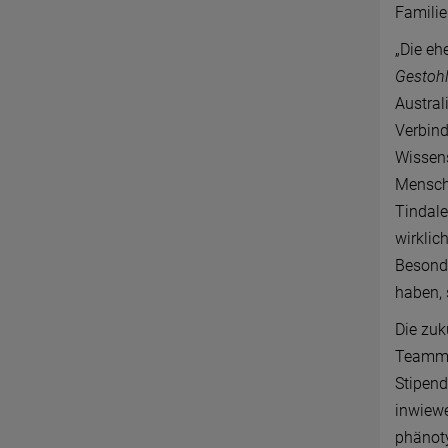
Familie
„Die eh
Gestoh
Austral
Verbind
Wissens
Mensch
Tindale
wirklic
Besonde
haben, 
Die zuk
Teammit
Stipend
inwiewe
phänoty