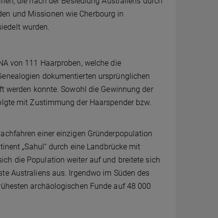
ien, die nach der Besiedlung Australiens durch
den und Missionen wie Cherbourg in
iedelt wurden.
 DNA von 111 Haarproben, welche die
 Genealogien dokumentierten ursprünglichen
üpft werden konnte. Sowohl die Gewinnung der
rfolgte mit Zustimmung der Haarspender bzw.
Nachfahren einer einzigen Gründerpopulation
ntinent „Sahul“ durch eine Landbrücke mit
ch die Population weiter auf und breitete sich
ste Australiens aus. Irgendwo im Süden des
 frühesten archäologischen Funde auf 48 000