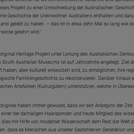
eses Projekt zu einer Umschreibung der Australischen Geschich
ierte Geschichte der Ureinwohner Australiens enthalten und darü
and gelebt zu haben – das ist in etwa zehn Mal so lang wie d
rweise gelehrt wird.“
riginal Heritage
Projekt unter Leitung des Australischen Zentru
s
South Australian Museums
ist auf Jahrzehnte angelegt. Ziel d
t haben, aber kulturell entwurzelt sind, zu ermöglichen, ihre re
gische Familiengeschichte zu rekonstruieren. Darüber hinaus s
ischen Artefakten (Kulturgütern) unterstützen, welche in Über
.
origines haben immer gewusst, dass wir seit Anbeginn der Zei
, einer der damaligen Haarspender und heute Mitglied des wissen
, dies mit Hilfe von moderner Wissenschaft dem Rest der Welt zu
fen, dass es Menschen aus unserer
Gestohlenen Generation
und 