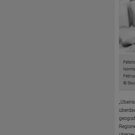
Felsni
Norman
Febru
© Sou
„Überra
überdau
geograf
Regione
überzeu