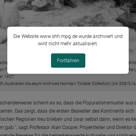
Die Website www.shh.mpg.de wurde archiviert und
wird nicht mehr aktualisiert.
Fortfahren
sche am Bathurst Head (Thartali) auf der Cape York Halbinsel, die währen
 Tindale von der Universität Adelaide und ortsansässige australische 
ar 1927.
th Australian Museum Archives Norman Tindale Collection (AA 338/5/4
schenderweise scheint es so, dass die Populationsmuster aus d
erten. Das zeigt, dass die ersten Besiedler des Kontinents sich 
ischen Regionen treu blieben und zwar selbst dann, wenn es k
n gab “, sagt Professor Alan Cooper, Projektleiter und Direktor 
gende Beweise für die bemerkenswerte kulturelle und spirituelle