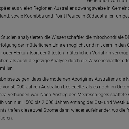
Generation von Famil
opäer aus vielen Regionen Australiens zwangsweise in Gemein
and, sowie Koonibba und Point Pearce in Südaustralien umges
e Studien analysierten die Wissenschaftler die mitochondriale
folgung der mütterlichen Linie ermöglicht und mit dem in den
- oder Herkunftsort der ältesten mütterlichen Vorfahrin verkn
ben als auch die jetzige Analyse durch die Wissenschaftler e
amilien.
ebnisse zeigen, dass die modernen Aborigines Australiens die 
ie vor 50 000 Jahren Australien besiedelte, als es noch im Urko
ea verbunden war. Nach Anstieg des Meeresspiegels spaltete si
lb von nur 1 500 bis 2 000 Jahren entlang der Ost- und Westkü
nts trafen diese zwei Ströme dann wieder aufeinander, wo die
tieren.