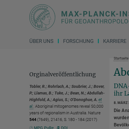
Hauptinhalt
ÜBER UNS
FORSCHUNG
KARRIERE
Startseite
Ab
Orginalveröffentlichung
DNA-
Tobler, R.; Rohrlach, A.; Soubrier, J.; Bover,
ihr 
P.; Llamas, B.; Tuke, J.; Bean, N.; Abdullah-
Highfold, A.; Agius, S.; O’Donoghue, A.
et
8. MÄRZ
al.
:
Aboriginal mitogenomes reveal 50,000
Die An
years of regionalism in Australia. Nature
wurden,
544
(7649), 21416, S. 180 - 184 (2017)
Bevölk
MPG.PuRe
DOI