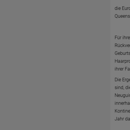
die Eur
Queensl
Für ihr
Rückver
Geburts
Haarpro
ihrer F
Die Erg
sind, d
Neuguin
innerha
Kontine
Jahr da