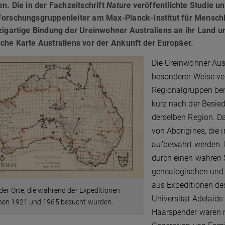
en. Die in der Fachzeitschrift
Nature
veröffentlichte Studie u
Forschungsgruppenleiter am Max-Planck-Institut für Menschhe
zigartige Bindung der Ureinwohner Australiens an ihr Land un
che Karte Australiens vor der Ankunft der Europäer.
Die Ureinwohner Aust
besonderer Weise ve
Regionalgruppen bere
kurz nach der Besied
derselben Region. D
von Aborigines, die
aufbewahrt werden.
durch einen wahren S
genealogischen und 
aus Expeditionen de
der Orte, die während der Expeditionen
Universität Adelaid
hen 1921 und 1965 besucht wurden.
Haarspender waren m