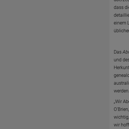
dass di
detaill
einem L
übliche
Das
Abo
und de
Herkunf
genealo
austral
werden
„Wir Ab
O’Brien
wichtig
wir hof