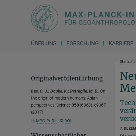
Hauptinhalt
ÜBER UNS
FORSCHUNG
KARRIERE
Startseite
Ne
Originalveröffentlichung
Me
Bae, C. J.; Douka, K.; Petraglia, M. D.
:
On
the origin of modern humans: Asian
Tech
perspectives. Science
358
(6368), e9067
verä
(2017)
verli
MPG.PuRe
DOI
7. DEZE
Wissenschaftlicher