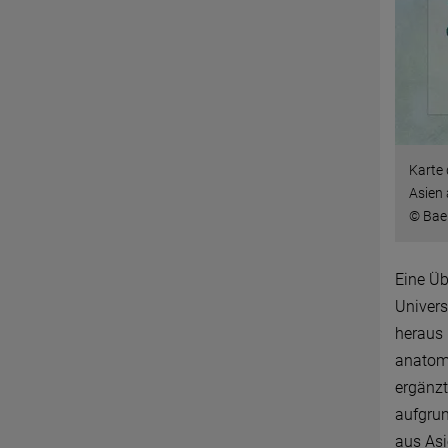
Karte
Asien 
© Bae 
Eine Üb
Univers
heraus 
anatomi
ergänzt
aufgrun
aus Asi