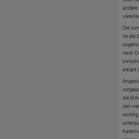
andere 
vielerl
Die zun
ist als
sogenan
nach Os
zwische
erklärt
Angesic
vorgesc
die Ent
den vie
wichtig
untersu
Katerin