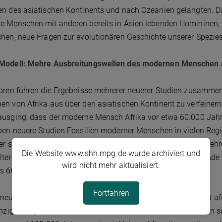
n des asiatischen Kontinents und nach Ozeanien gelangten. Da
 Menschen mit anderen bereits in Asien lebenden Homininen, 
hen, neue Fragen zur evolutionären Geschichte unserer Spezies
Modell: Mehre Ausbreitungswellen des modernen Menschen au
oren führen die Ergebnisse mehrerer neuerer Studien zusamme
n von Afrika aus über den asiatischen Kontinent zu verfeiner
usging, dass der moderne Mensch Afrika vor etwa 60.000 Jahre
ben neuere Studien Fossilien moderner Menschen in vielen Regio
ter sind. Zum Beispiel wurden Homo sapiens Überreste an mehr
Die Website www.shh.mpg.de wurde archiviert und
lter auf 70.000 bis 120.000 Jahre datiert wurde. Weitere Fund
wird nicht mehr aktualisiert.
s 60.000 Jahren Südostasien und Australien erreichten.
Fortfahren
neuere Studien bestätigen dagegen, dass alle heutigen nicht-
inzigen ungefähr 60.000 Jahre alten afrikanischen Population s