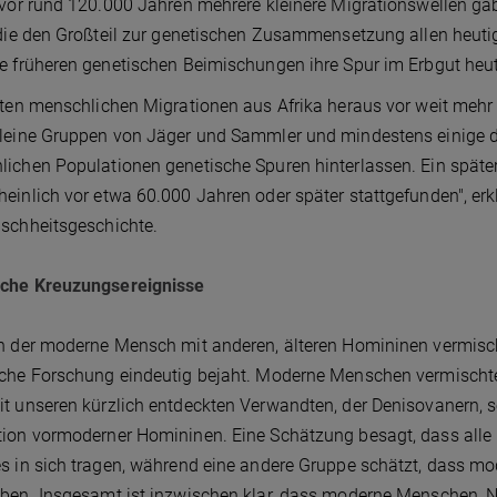
 vor rund 120.000 Jahren mehrere kleinere Migrationswellen ga
 die den Großteil zur genetischen Zusammensetzung allen heuti
e früheren genetischen Beimischungen ihre Spur im Erbgut heu
sten menschlichen Migrationen aus Afrika heraus vor weit mehr
leine Gruppen von Jäger und Sammler und mindestens einige d
ichen Populationen genetische Spuren hinterlassen. Ein späteres,
einlich vor etwa 60.000 Jahren oder später stattgefunden", erk
schheitsgeschichte.
che Kreuzungsereignisse
h der moderne Mensch mit anderen, älteren Homininen vermischt
che Forschung eindeutig bejaht. Moderne Menschen vermischten
t unseren kürzlich entdeckten Verwandten, der Denisovanern, sow
ion vormoderner Homininen. Eine Schätzung besagt, dass alle 
s in sich tragen, während eine andere Gruppe schätzt, dass m
ben. Insgesamt ist inzwischen klar, dass moderne Menschen, Ne