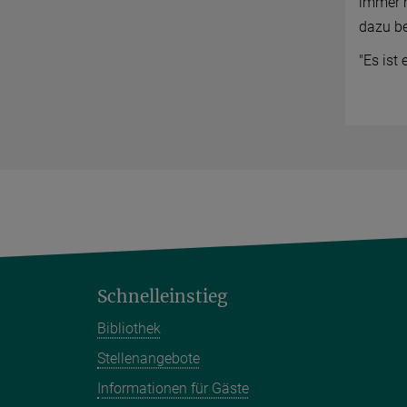
immer m
dazu be
"Es ist
Schnelleinstieg
Bibliothek
Stellenangebote
Informationen für Gäste