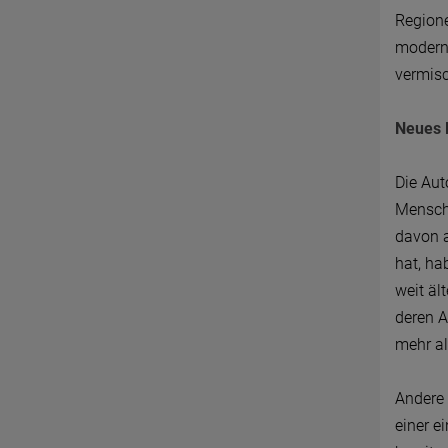
Regione
moderne
vermisc
Neues 
Die Aut
Mensche
davon a
hat, ha
weit äl
deren A
mehr al
Andere 
einer e