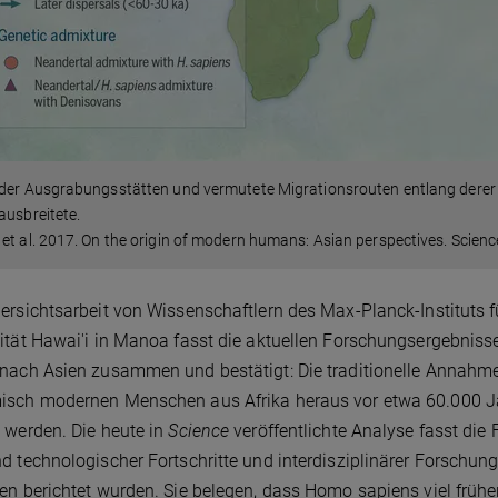
 der Ausgrabungsstätten und vermutete Migrationsrouten entlang derer 
ausbreitete.
et al. 2017. On the origin of modern humans: Asian perspectives. Scienc
ersichtsarbeit von Wissenschaftlern des Max-Planck-Instituts 
ität Hawai'i in Manoa fasst die aktuellen Forschungsergebnis
nach Asien zusammen und bestätigt: Die traditionelle Annahme
sch modernen Menschen aus Afrika heraus vor etwa 60.000 Ja
 werden. Die heute in
Science
veröffentlichte Analyse fasst di
d technologischer Fortschritte und interdisziplinärer Forschun
en berichtet wurden. Sie belegen, dass Homo sapiens viel früh