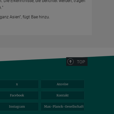
 Die Erkenntnisse, die berichtet werden, tragen
."
 ganz Asien", fügt Bae hinzu.
TOP
x
Anreise
Facebook
Kontakt
Instagram
Max-Planck-Gesellschaft