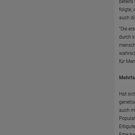
bereits
folgte,
auch di
"Die er
durch k
menschl
wahrsch
für Men
Mehrfa
Hat sic
genetis
auch mi
Populat
Erbgute
Erbe ha