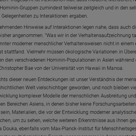
Hominin-Gruppen zumindest teilweise zeitgleich und in den sel
ei Gelegenheiten zu Interaktionen ergaben.
ehmenden Hinweise auf Interaktionen legen nahe, dass auch die
 bisher angenommen. "Was wir in der Verhaltensaufzeichnung tat
nter moderner menschlicher Verhaltensweisen nicht in einem e
t stattfand. Vielmehr müssen ökologische Variationen in Über
n den verschiedenen Hominin-Populationen in Asien während d
 Christopher Bae von der Universität von Hawaii in Manoa.
hts dieser neuen Entdeckungen ist unser Verständnis der men
hichtlichen Welt vielschichtiger geworden, und noch bleiben vi
wicklung komplexer Modelle der menschlichen Ausbreitung und
len Bereichen Asiens, in denen bisher keine Forschungsarbeite
 sein, Materialien, die vor der Entwicklung moderner analytis
chen, um zu sehen, welche weiteren Erkenntnisse aus ihnen g
a Douka, ebenfalls vom Max-Planck-Institut für Menschheitsges