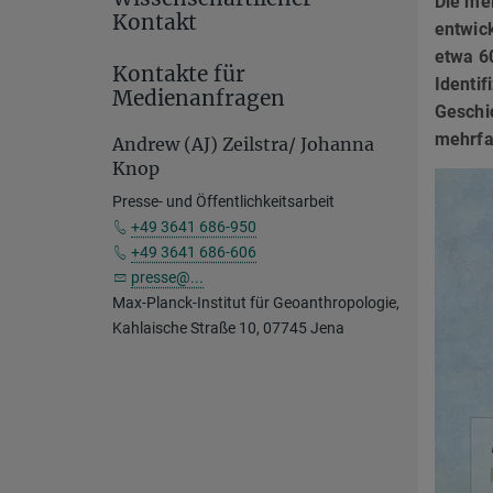
Die mei
Kontakt
entwick
etwa 6
Kontakte für
Identif
Medienanfragen
Geschi
mehrfa
Andrew (AJ) Zeilstra/ Johanna
Knop
Presse- und Öffentlichkeitsarbeit
+49 3641 686-950
+49 3641 686-606
presse@...
Max-Planck-Institut für Geoanthropologie,
Kahlaische Straße 10, 07745 Jena