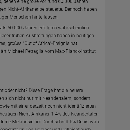
b, denen eine große vor rund 60.000 Jahren
gen Nicht-Afrikaner beisteuerte. Dennoch haben
tiger Menschen hinterlassen.
 als 60.000 Jahren erfolgten wahrscheinlich
ieser frühen Ausbreitungen haben in heutigen
 großes "Out of Africa"​​-Ereignis hat
lärt Michael Petraglia vom Max-Planck-Institut
 oder nicht? Diese Frage hat die neuere
 sich nicht nur mit Neandertalern, sondern
ie mit einer derzeit noch nicht identifizierten
heutigen Nicht-Afrikaner 1-4% des Neandertaler-
oderne Melanesier im Durchschnitt 5% Denisovan-
andertaler, Denisovaner und vielleicht auch