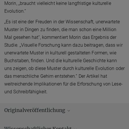
Morin, „braucht vielleicht keine langfristige kulturelle
Evolution.“
„Es ist eine der Freuden in der Wissenschaft, unerwartete
Muster in Dingen zu finden, die man schon eine Million
Mal gesehen hat“, kommentiert Morin das Ergebnis der
Studie. „Visuelle Forschung kann dazu beitragen, dass wir
unerwartete Muster in kulturell gestalteten Formen, wie
Buchstaben, finden. Und die kulturelle Geschichte kann
uns zeigen, ob diese Muster durch kulturelle Evolution oder
das menschliche Gehirn entstehen.“ Der Artikel hat
weitreichende Implikationen für die Erforschung von Lese-
und Schreibfähigkeit.
Originalveröffentlichung
Stockhammer, P. W.; Athanassov, B.
:
Conceptualizing contact zones
and contact spaces: an archaeological perspective. In: Archaeology