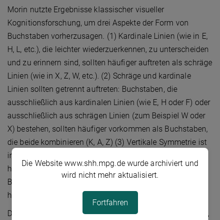
Morin nutzte Ergebnisse klassischer visueller
Kognitionsforschung, um drei Aspekte der Form von
Buchstaben vorherzusagen. (1) Kardinale Linien (wie in E,
H, L, etc.), die leichter wiederzuerkennen, zu unterscheiden
und zu erinnern sind, sollten häufiger auftreten als schräge
Linien (wie in X, Z, W, etc.). (2) Schräge und kardinale
Linien sollten getrennt auftreten: Buchstaben, die
ausschließlich aus kardinalen Linien (wie E, H oder F) oder
ausschließlich aus schrägen Linien (zum Beispiel W oder
X) bestehen, sollten häufiger vorkommen als Buchstaben,
die beide kombinieren (K, A, Z) (3) Vertikale Symmetrie ist
in der Natur weitverbreitet und wird schneller erkannt als
Die Website www.shh.mpg.de wurde archiviert und
horizontale Symmetrie, weshalb vertikal-symmetrische
wird nicht mehr aktualisiert.
Buchstaben (wie M, A, W, U, etc.) häufiger sein sollten als
horizontal-symmetrische (K, D, E, etc.).
Fortfahren
Das Vorkommen aller drei Merkmale – Kardinaldominanz,