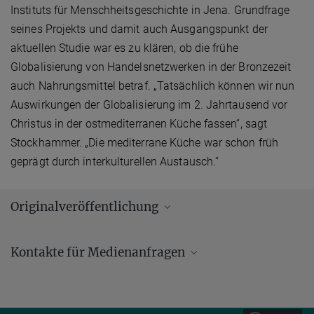
Instituts für Menschheitsgeschichte in Jena. Grundfrage
seines Projekts und damit auch Ausgangspunkt der
aktuellen Studie war es zu klären, ob die frühe
Globalisierung von Handelsnetzwerken in der Bronzezeit
auch Nahrungsmittel betraf. „Tatsächlich können wir nun
Auswirkungen der Globalisierung im 2. Jahrtausend vor
Christus in der ostmediterranen Küche fassen“, sagt
Stockhammer. „Die mediterrane Küche war schon früh
geprägt durch interkulturellen Austausch.“
Originalveröffentlichung
Scott AS, Power RC, Altmann-Wendling V, Artzy M, Martin MAS,
Kontakte für Medienanfragen
Eisenmann S, Hagan R, Salazar-Garcia DC, Salmon Y, Yegorov D,
Milevski I, Finkelstein I, Stockhammer PW, Warinner C.
Andrew (AJ) Zeilstra/ Johanna Knop
Evidence for long-distance trade in exotic foods and spices from
nd
South Asia to the Near East in the 2
millennium BCE.
Presse- und Öffentlichkeitsarbeit