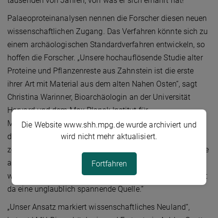
tausenden von Jahren, von was er sich ernährt hat!“
Palaeoproteinanalysen nennen die Forscher diesen neuen
wissenschaftlichen Zugang. Das Verfahren könnte sich zu
einem archäologischen Standardverfahren entwickeln, so
hoffen die Forscher. „Unsere hochauflösende Studie alter
Proteine und Pflanzenreste aus Zahnstein ist die erste
ihrer Art mit Material aus dem alten Nahen Osten“, sagt
Christina Warinner, Bioarchäologin an der Universität
Harvard und dem Max Planck Institut für
Menschheitsgeschichte und Ko-Autorin des Artikels, die
Die Website www.shh.mpg.de wurde archiviert und
wird nicht mehr aktualisiert.
die Proteinanalysen geleitet hat. „Unsere Untersuchungen
zeigen das große Potenzial dieser Methoden, um Hinweise
auf Nahrungsmittel aufzuspüren, die ansonsten nur
Fortfahren
wenige archäologische Spuren hinterlassen. Zahnstein ist
da eine unglaublich spannende Quelle.“
„Unser Ansatz markiert wissenschaftliches Neuland“,