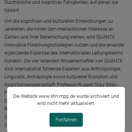
Durchbrüche und kognitiver Fähigkeiten, auf denen sie
basiert.
Um die kognitiven und kulturellen Entwicklungen zu
verstehen, die hinter dem menschlichen Interesse an
Zahlen und ihrer Beherrschung stehen, wird QUANTA
innovative Forschungsstrategien nutzen und die einander
ergänzende Expertise des internationalen Leitungsteams
bündeln. Die vier leitenden Wissenschaftler von QUANTA
sind international führende Experten aus Anthropologie,
Linguistik, Archäologie sowie kultureller Evolution und
Kognitionswissenschaft: Professor Russell Gray (Max-
Planck-Institut für Evolutionäre Anthropologie, Leipzig,
Die Website www.shh.mpg.de wurde archiviert und
Deutschland), Professor Andrea Bender (Universität
wird nicht mehr aktualisiert.
Bergen, Bergen, Norwegen), Professor Francesco d'Errico
(CNRS, Bordeaux, Frankreich) und Professor Rafael Núñez
Fortfahren
(Universität von Kalifornien, San Diego, USA).