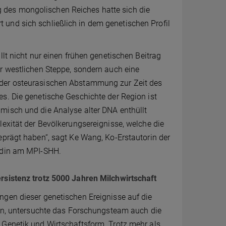
 des mongolischen Reiches hatte sich die
und sich schließlich in dem genetischen Profil
llt nicht nur einen frühen genetischen Beitrag
r westlichen Steppe, sondern auch eine
er osteurasischen Abstammung zur Zeit des
s. Die genetische Geschichte der Region ist
isch und die Analyse alter DNA enthüllt
exität der Bevölkerungsereignisse, welche die
eprägt haben“, sagt Ke Wang, Ko-Erstautorin der
ndin am MPI-SHH.
sistenz trotz 5000 Jahren Milchwirtschaft
gen dieser genetischen Ereignisse auf die
ren, untersuchte das Forschungsteam auch die
Genetik und Wirtschaftsform. Trotz mehr als