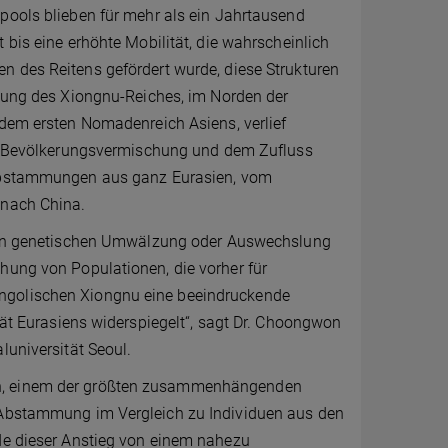
pools blieben für mehr als ein Jahrtausend
 bis eine erhöhte Mobilität, die wahrscheinlich
 des Reitens gefördert wurde, diese Strukturen
ehung des Xiongnu-Reiches, im Norden der
 dem ersten Nomadenreich Asiens, verlief
er Bevölkerungsvermischung und dem Zufluss
Abstammungen aus ganz Eurasien, vom
 nach China.
ßen genetischen Umwälzung oder Auswechslung
hung von Populationen, die vorher für
ongolischen Xiongnu eine beeindruckende
ität Eurasiens widerspiegelt“, sagt Dr. Choongwon
luniversität Seoul.
ch, einem der größten zusammenhängenden
n Abstammung im Vergleich zu Individuen aus den
rde dieser Anstieg von einem nahezu