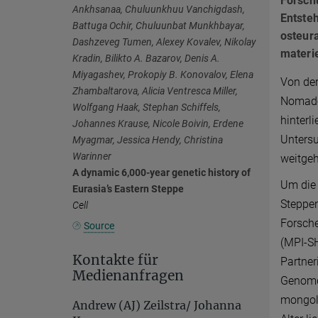
Forsch
Ankhsanaa, Chuluunkhuu Vanchigdash,
Entste
Battuga Ochir, Chuluunbat Munkhbayar,
osteur
Dashzeveg Tumen, Alexey Kovalev, Nikolay
materi
Kradin, Bilikto A. Bazarov, Denis A.
Miyagashev, Prokopiy B. Konovalov, Elena
Von der
Zhambaltarova, Alicia Ventresca Miller,
Nomaden
Wolfgang Haak, Stephan Schiffels,
hinterl
Johannes Krause, Nicole Boivin, Erdene
Untersu
Myagmar, Jessica Hendy, Christina
Warinner
weitge
A dynamic 6,000-year genetic history of
Um die
Eurasia’s Eastern Steppe
Steppen
Cell
Forsche
Source
(MPI-SH
Kontakte für
Partner
Medienanfragen
Genomd
mongoli
Andrew (AJ) Zeilstra/ Johanna