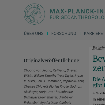
Hauptinhalt
ÜBER UNS
FORSCHUNG
KARRIERE
Startseite
Be
Originalveröffentlichung
zen
Choongwon Jeong, Ke Wang, Shevan
Wilkin, William Timothy Treal Taylor, Bryan
Die 
K. Miller, Jan H. Bemmann, Raphaela Stahl,
gibt
Chelsea Chiovelli, Florian Knolle, Sodnom
Ulziibayar, Dorjpurev Khatanbaatar,
5. NOVE
Diimaajav Erdenebaatar, Ulanbayar
In eine
Erdenebat, Ayudai Ochir, Ganbold