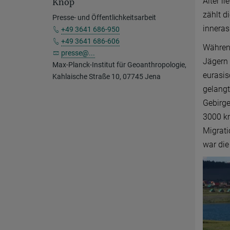
Alter l
Knop
zählt d
Presse- und Öffentlichkeitsarbeit
inneras
+49 3641 686-950
+49 3641 686-606
Während
presse@...
Jägern 
Max-Planck-Institut für Geoanthropologie,
eurasi
Kahlaische Straße 10, 07745 Jena
gelangt
Gebirge
3000 km
Migrati
war die