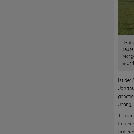
Heutig
Tausen
Mongo
© Chr
ist der
Jahrtau
genetis
Jeong, 
Tausen
Imperie
frühere