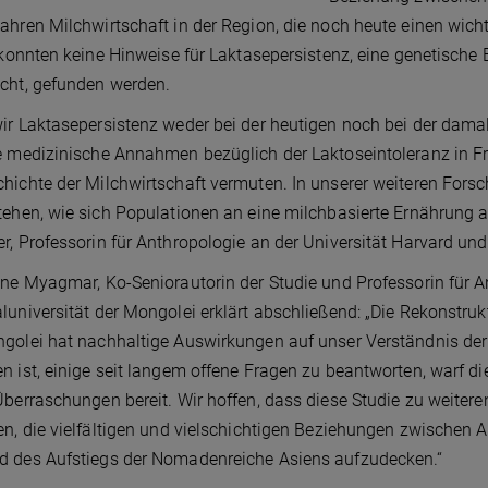
ahren Milchwirtschaft in der Region, die noch heute einen wich
, konnten keine Hinweise für Laktasepersistenz, eine genetisch
cht, gefunden werden.
ir Laktasepersistenz weder bei der heutigen noch bei der dama
e medizinische Annahmen bezüglich der Laktoseintoleranz in Fra
hichte der Milchwirtschaft vermuten. In unserer weiteren For
tehen, wie sich Populationen an eine milchbasierte Ernährung an
r, Professorin für Anthropologie an der Universität Harvard u
ene Myagmar, Ko-Seniorautorin der Studie und Professorin für 
luniversität der Mongolei erklärt abschließend: „Die Rekonstr
golei hat nachhaltige Auswirkungen auf unser Verständnis der
n ist, einige seit langem offene Fragen zu beantworten, warf di
Überraschungen bereit. Wir hoffen, dass diese Studie zu weite
en, die vielfältigen und vielschichtigen Beziehungen zwischen 
d des Aufstiegs der Nomadenreiche Asiens aufzudecken.“