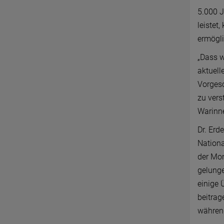
5.000 J
leistet
ermögli
„Dass w
aktuell
Vorgesc
zu vers
Warinne
Dr. Erd
Nationa
der Mon
gelunge
einige 
beitrag
währen