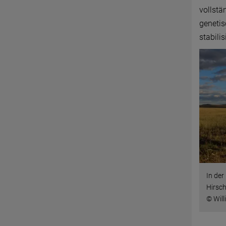
vollstä
genetis
stabili
In der
Hirsch
© Will