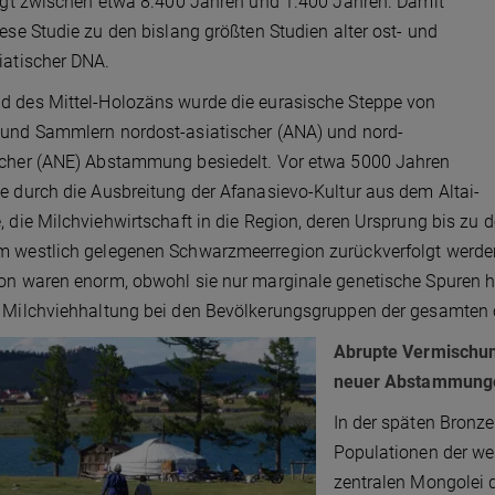
iegt zwischen etwa 8.400 Jahren und 1.400 Jahren. Damit
iese Studie zu den bislang größten Studien alter ost- und
iatischer DNA.
 des Mittel-Holozäns wurde die eurasische Steppe von
und Sammlern nordost-asiatischer (ANA) und nord-
scher (ANE) Abstammung besiedelt. Vor etwa 5000 Jahren
e durch die Ausbreitung der Afanasievo-Kultur aus dem Altai-
, die Milchviehwirtschaft in die Region, deren Ursprung bis z
 westlich gelegenen Schwarzmeerregion zurückverfolgt werden
on waren enorm, obwohl sie nur marginale genetische Spuren hint
 Milchviehhaltung bei den Bevölkerungsgruppen der gesamten ös
Abrupte Vermischun
neuer Abstammung
In der späten Bronze
Populationen der wes
zentralen Mongolei d