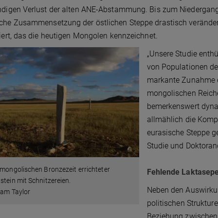
ndigen Verlust der alten ANE-Abstammung. Bis zum Niedergang
che Zusammensetzung der östlichen Steppe drastisch verändert 
siert, das die heutigen Mongolen kennzeichnet.
„Unsere Studie enthü
von Populationen de
markante Zunahme d
mongolischen Reiche
bemerkenswert dynam
allmählich die Kompl
eurasische Steppe g
Studie und Doktora
 mongolischen Bronzezeit errichteter
Fehlende Laktaseper
stein mit Schnitzereien.
Neben den Auswirkun
iam Taylor
politischen Struktu
Beziehung zwischen 