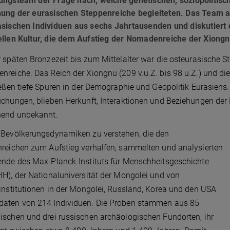
ungsteam der Frage nach, welche genetischen, soziopolitisc
hung der eurasischen Steppenreiche begleiteten. Das Team 
asischen Individuen aus sechs Jahrtausenden und diskutier
ellen Kultur, die dem Aufstieg der Nomadenreiche der Xion
 späten Bronzezeit bis zum Mittelalter war die osteurasische St
reiche. Das Reich der Xiongnu (209 v.u.Z. bis 98 u.Z.) und d
ießen tiefe Spuren in der Demographie und Geopolitik Eurasiens
chungen, blieben Herkunft, Interaktionen und Beziehungen der 
hend unbekannt.
 Bevölkerungsdynamiken zu verstehen, die den
reichen zum Aufstieg verhalfen, sammelten und analysierten
nde des Max-Planck-Instituts für Menschheitsgeschichte
H), der Nationaluniversität der Mongolei und von
institutionen in der Mongolei, Russland, Korea und den USA
aten von 214 Individuen. Die Proben stammen aus 85
schen und drei russischen archäologischen Fundorten, ihr