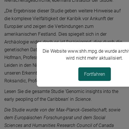
Menscheitsgeschichte, ebenfalls Erstautor der Studie.
„Die Ergebnisse dieser Studie geben weitere Hinweise auf
die komplexe Vielfältigkeit der Karibik vor Ankunft der
Europäer und zeigen die Verbindungen zum
amerikanischen Festland. Dies spiegelt sich in der
Archäologie wider, doch es ist faszinierend, dies durch die
genetischen Daten bestätigt zu sehen.“, erklärt Corinne
Die Website www.shh.mpg.de wurde archiv
Hofman, Professorin für Archäologie an der Universität
wird nicht mehr aktualisiert.
Leiden in den Niederlanden. „Die genetischen Daten geben
unseren Erkenntnissen mehr Tiefe“, stimmt Mirjana
Fortfahren
Roksandic, Professorin an der Universität Winnipeg zu.
Lesen Sie die gesamte Studie ‘Genomic insights into the
early peopling of the Caribbean’ in
Science
.
Die Studie wurde von der Max-Planck-Gesellschaft, sowie
dem Europäischen Forschungsrat und dem Social
Sciences and Humanities Research Council of Canada