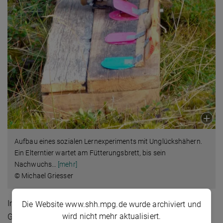
Aufbau eines sozialen Lernexperiments mit Unglückshähern.
Ein Elterntier wartet am Fütterungsbrett, bis sein
Nachwuchs
…
[mehr]
© Michael Griesser
In Neukaledonien untersuchten Wissenschaftler/-innen
Die Website www.shh.mpg.de wurde archiviert und
wird nicht mehr aktualisiert.
Geradschnabelkrähen, um zu verstehen, wie Jungtiere