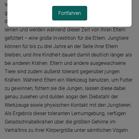
lernen, Werkzeuge herzustellen, mit denen sie an Futter
gelangen können – eine überlebenswichtige Fertigkeit
Fortfahren
dieser Vögel. Die Jungtiere brauchen ein Jahr um dies zu
lernen und werden während dieser Zeit von ihren Eltern
gefüttert – eine große Investition für die Eltern. Jungtiere
können für bis zu drei Jahre an der Seite ihrer Eltern
bleiben, und ihre Kindheit dauert damit deutlich länger als
bei anderen Krähen. Eltern und andere ausgewachsene
Tiere sind zudem äußerst tolerant gegenüber jungen
Krähen. Während Eltern ein Werkzeug benutzen, um Futter
zu gewinnen, füttern sie die Jungen, lassen diese dabei
genau zusehen und dulden sogar den Diebstahl der
Werkzeuge sowie physischen Kontakt mit den Jungtieren.
Als Ergebnis dieser toleranten Lernumgebung, verfügen
Geradschnabelkrähen über die größten Gehirne im
Verhältnis zu ihrer Körpergröße unter sämtlichen Vögeln.