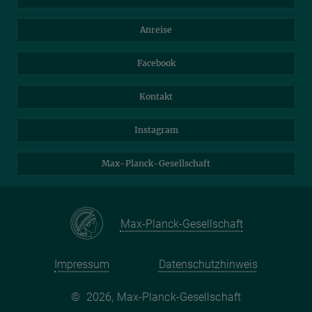
Webmail
Mastodon
Anreise
Nextcloud
Travel Magic
Facebook
Self Service
Kontakt
Instagram
Max-Planck-Gesellschaft
Max-Planck-Gesellschaft
Impressum
Datenschutzhinweis
©
2026, Max-Planck-Gesellschaft