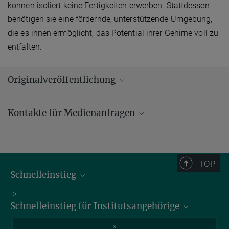
können isoliert keine Fertigkeiten erwerben. Stattdessen
benötigen sie eine fördernde, unterstützende Umgebung,
die es ihnen ermöglicht, das Potential ihrer Gehirne voll zu
entfalten.
Originalveröffentlichung
Uomini, N.; Fairlie, J.; Gray, R. D.; Griesser, M.
:
Extended parenting
Kontakte für Medienanfragen
and the evolution of cognition. Philosophical Transactions of the
Royal Society of London, Series B: Biological Sciences
375
(1803),
Andrew (AJ) Zeilstra/ Johanna Knop
20190495, S. 1 - 9 (2020)
Presse- und Öffentlichkeitsarbeit
MPG.PuRe
DOI
+49 3641 686-950
TOP
+49 3641 686-606
Schnelleinstieg
presse@...
Bibliothek
">
Max-Planck-Institut für Geoanthropologie, Kahlaische Straße 10,
Schnelleinstieg für Institutsangehörige
07745 Jena
Stellenangebote
Intranet
Informationen für Gäste
x