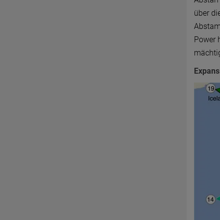
über di
Abstamm
Power h
mächti
Expans