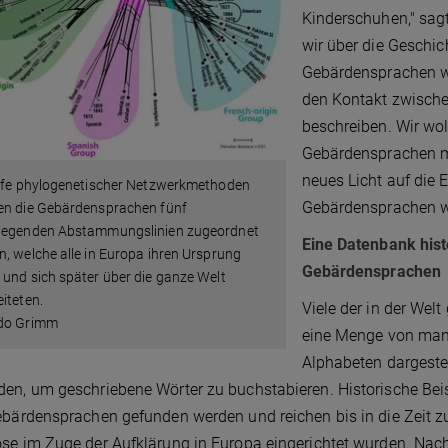
Kinderschuhen," sagt
wir über die Geschic
Gebärdensprachen wi
den Kontakt zwische
beschreiben. Wir wol
Gebärdensprachen mi
neues Licht auf die
ilfe phylogenetischer Netzwerkmethoden
Gebärdensprachen w
en die Gebärdensprachen fünf
legenden Abstammungslinien zugeordnet
Eine Datenbank his
, welche alle in Europa ihren Ursprung
Gebärdensprachen
und sich später über die ganze Welt
iteten.
Viele der in der We
do Grimm
eine Menge von manu
Alphabeten dargeste
en, um geschriebene Wörter zu buchstabieren. Historische Beis
ebärdensprachen gefunden werden und reichen bis in die Zeit zu
se im Zuge der Aufklärung in Europa eingerichtet wurden. Nachd