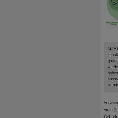
Mit H
konnt
grund
werden
haben 
ausbre
© Gui
verwend
viele G
Gehörlo