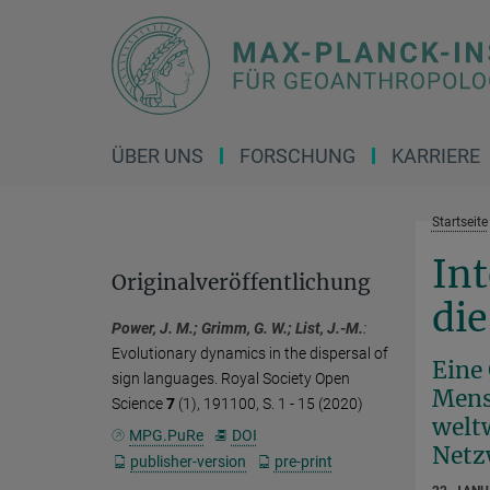
Hauptinhalt
ÜBER UNS
FORSCHUNG
KARRIERE
Startseite
Int
Originalveröffentlichung
di
Power, J. M.; Grimm, G. W.; List, J.-M.
:
Evolutionary dynamics in the dispersal of
Eine
sign languages. Royal Society Open
Mens
Science
7
(1), 191100, S. 1 - 15 (2020)
welt
MPG.PuRe
DOI
Netz
publisher-version
pre-print