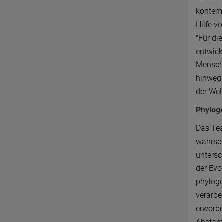
kontemp
Hilfe 
"Für di
entwick
Menschh
hinweg 
der Wel
Phylog
Das Tea
wahrsc
untersc
der Evo
phylog
verarbe
erworbe
Abstamm