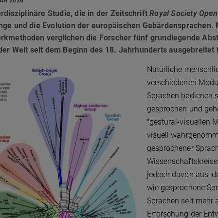
UAR 2020
erdisziplinäre Studie, die in der Zeitschrift
Royal Society Open
nge und die Evolution der europäischen Gebärdensprachen. M
rkmethoden verglichen die Forscher fünf grundlegende Abst
der Welt seit dem Beginn des 18. Jahrhunderts ausgebreitet
Natürliche menschli
verschiedenen Modal
Sprachen bedienen si
gesprochen und geh
"gestural-visuellen 
visuell wahrgenomm
gesprochener Sprache
Wissenschaftskreise
jedoch davon aus, d
wie gesprochene Spr
Sprachen seit mehr a
Erforschung der Ent