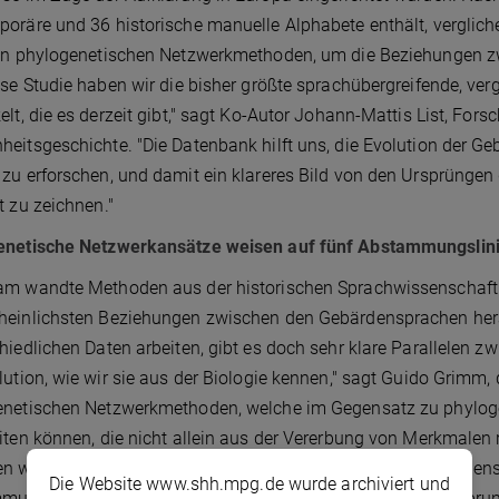
oräre und 36 historische manuelle Alphabete enthält, verglich
von phylogenetischen Netzwerkmethoden, um die Beziehungen z
ese Studie haben wir die bisher größte sprachübergreifende, 
elt, die es derzeit gibt," sagt Ko-Autor Johann-Mattis List, For
eitsgeschichte. "Die Datenbank hilft uns, die Evolution der G
zu erforschen, und damit ein klareres Bild von den Ursprüngen 
t zu zeichnen."
enetische Netzwerkansätze weisen auf fünf Abstammungslini
m wandte Methoden aus der historischen Sprachwissenschaft u
heinlichsten Beziehungen zwischen den Gebärdensprachen her
hiedlichen Daten arbeiten, gibt es doch sehr klare Parallelen
lution, wie wir sie aus der Biologie kennen," sagt Guido Grimm,
enetischen Netzwerkmethoden, welche im Gegensatz zu phyl
iten können, die nicht allein aus der Vererbung von Merkmalen 
n worden sein können, gelang es den Forschern, die Gebärdens
Die Website www.shh.mpg.de wurde archiviert und
ungslinien zu gruppieren, welche alle in Europa ihren Urspr