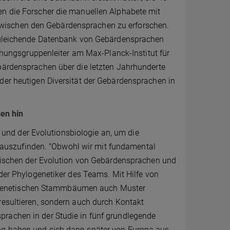
en die Forscher die manuellen Alphabete mit
wischen den Gebärdensprachen zu erforschen.
vergleichende Datenbank von Gebärdensprachen
schungsgruppenleiter am Max-Planck-Institut für
ebärdensprachen über die letzten Jahrhunderte
der heutigen Diversität der Gebärdensprachen in
en hin
nd der Evolutionsbiologie an, um die
auszufinden. "Obwohl wir mit fundamental
 zwischen der Evolution von Gebärdensprachen und
 der Phylogenetiker des Teams. Mit Hilfe von
ogenetischen Stammbäumen auch Muster
resultieren, sondern auch durch Kontakt
prachen in der Studie in fünf grundlegende
ung haben und sich dann später von Europa aus