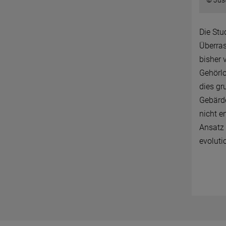
© Jus
Die Stu
Überras
bisher 
Gehörlo
dies gr
Gebärde
nicht e
Ansatz 
evoluti