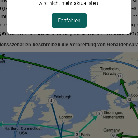
wird nicht mehr aktualisiert.
e ganze Welt ausbreiteten. "Die Netzwerkmethoden erlauben es 
ungslinien, der manuellen Alphabete, und sogar individueller m
Fortfahren
inzu. "Die Integration dieser Methoden mit unserer Forschung 
ges Rahmenwerk zur Erforschung der Evolution von Gebärdens
ionsszenarien beschreiben die Verbreitung von Gebärdenspr