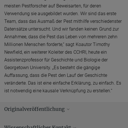
meisten Pestforscher auf Beweisarten, für deren
Verwendung sie ausgebildet wurden. Wir sind das erste
Team, dass das Ausmaß der Pest mithilfe verschiedenster
Datensätze untersucht. Und wir fanden keinen Grund zur
Annahmee, dass die Pest das Leben von mehreren zehn
Millionen Menschen forderte,“ sagt Koautor Timothy
Newfield, ein weiterer Koleiter des CCHRI, heute ein
Assistenzprofessor für Geschichte und Biologie der
Georgetown University. „Es besteht die gängige
Auffassung, dass die Pest den Lauf der Geschichte
veränderte. Das ist eine einfache Erklärung, zu einfach. Es
ist notwendig eine kausale Verknüpfung zu erstellen.“
Originalveröffentlichung
Mordechai, L.; Eisenberg, M.; Newfield, T. P.; Izdebski, A.; Kay, J. E.;
Wissenschaftlicher Kontakt
Poinar, H.
:
The Justinianic Plague: an inconsequential pandemic?