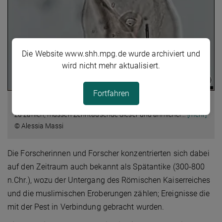
Die Website www.shh.mpg.de wurde archiviert und
wird nicht mehr aktualisiert.
Fortfahren
Ein Getreidekorn mit Pollen. Um Pollen von einer einzigen Stelle
zu zählen, müssen Zehntausende dieser und ähnlicher
…
[mehr]
© Alessia Massi
Die Forscherinnen und Forscher konzentrierten sich dabei
auf den Zeitraum auch bekannt als Spätantike (300-800
n.Chr.), wozu der Untergang des Römischen Kaiserreiches
und die muslimischen Eroberungen zählen; Ereignisse die
mit der Pest in Verbindung gebracht wurden.