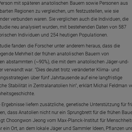
Person mit späteren anatolischen Bauern sowie Personen aus
arten Regionen zu vergleichen, um festzustellen, wie sie
nder verbunden waren. Sie verglichen auch die Individuen, die
Studie neu analysiert wurden, mit bestehenden Daten von 587
orischen Individuen und 254 heutigen Populationen.
Studie fanden die Forscher unter anderem heraus, dass die
gende Mehrheit der frühen anatolischen Bauern von
ren abstammten (~90%), die mit dem anatolischen Jäger-und-
 verwandt war. "Dies deutet trotz veränderter Klima- und
ngsstrategien über fünf Jahrtausende auf eine langfristige
che Stabilität in Zentralanatolien hin", erklärt Michal Feldman 
heitsgeschichte.
 Ergebnisse liefern zusätzliche, genetische Unterstützung für f
en, dass Anatolien nicht nur ein Sprungbrett für die frühen 
agt Choongwon Jeong vom Max-Planck-Institut für Menschheitsg
r ein Ort, an dem lokale Jäger und Sammler Ideen, Pflanzen u