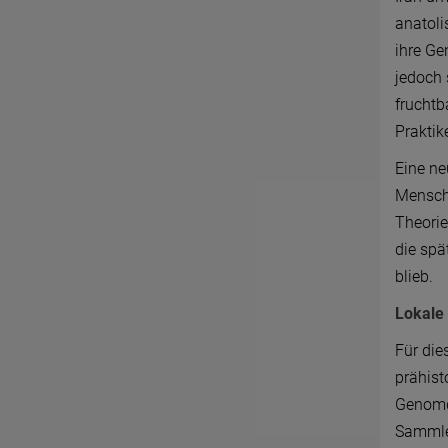
anatoli
ihre Ge
jedoch 
fruchtb
Prakti
Eine ne
Menschh
Theorie
die spä
blieb.
Lokale
Für die
prähist
Genomd
Sammle