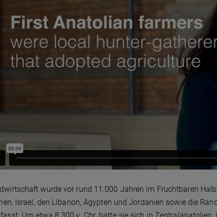
dwirtschaft wurde vor rund 11.000 Jahren im Fruchtbaren Halbm
yrien, Israel, den Libanon, Ägypten und Jordanien sowie die R
fasst. Um etwa 8.300 v. Chr. hatte sie sich in Zentralanatolien, 