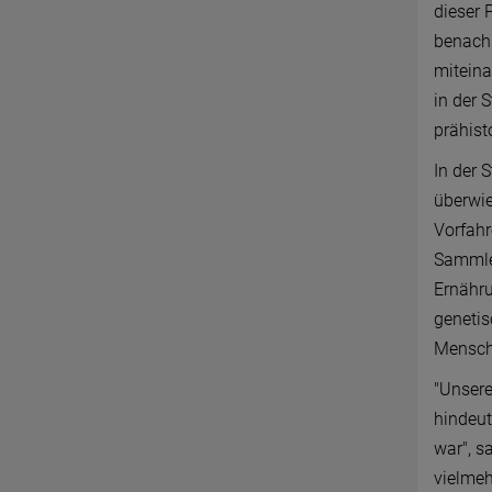
dieser 
benachb
miteina
in der 
prähist
In der 
überwie
Vorfah
Sammler
Ernähru
genetis
Mensch
"Unsere
hindeut
war", s
vielmeh