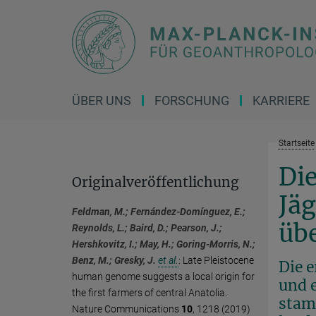
Hauptinhalt
ÜBER UNS
FORSCHUNG
KARRIERE
Startseite
Die
Originalveröffentlichung
Jä
Feldman, M.; Fernández-Domínguez, E.;
üb
Reynolds, L.; Baird, D.; Pearson, J.;
Hershkovitz, I.; May, H.; Goring-Morris, N.;
Benz, M.; Gresky, J.
et al.
:
Late Pleistocene
Die 
human genome suggests a local origin for
und 
the first farmers of central Anatolia.
stam
Nature Communications
10
, 1218 (2019)