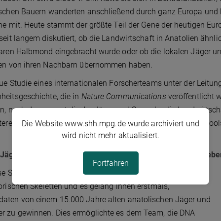
schen Bauern wanderten anschließend durch ganz Europa und 
ne mit. Heute stammt der größte Teil der Gene der heutigen Eur
seit langem diskutiert, ob die Landwirtschaft in Anatolien äh
aren Halbmond eingebracht wurde oder ob die lokalen Jäger un
ken von ihren Nachbarn übernommen haben.
ue Studie eines internationalen Forscherteams unter der Leitun
eitsgeschichte, die in
Nature Communications
veröffentlicht 
n, nach denen anatolische Jäger und Sammler die Landwirtsch
teren anatolischen Bauern direkte Nachkommen eines Genpools w
Die Website www.shh.mpg.de wurde archiviert und
wird nicht mehr aktualisiert.
 Jäger und Sammler nahmen einen landwirtschaftlichen Leben
Fortfahren
se Studie analysierten die Forscher die alte DNA von 8
orischen Skeletten und es gelang ihnen erstmals,
aten von einem 15.000 Jahre alten anatolischen Jäger und
r zu gewinnen. Dies ermöglichte es dem Team, die DNA