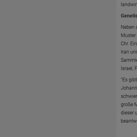
landwir
Genetis
Neben d
Muster 
Chr. Ei
Iran u
Sammler
Israel,
"Es gib
Johanne
schwier
große M
dieser 
beantw