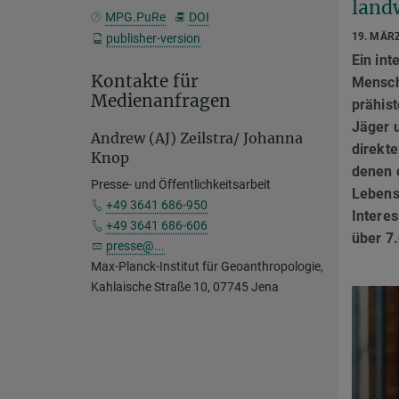
land
MPG.PuRe
DOI
19. MÄR
publisher-version
Ein int
Kontakte für
Mensch
Medienanfragen
prähist
Jäger u
Andrew (AJ) Zeilstra/ Johanna
direkt
Knop
denen 
Presse- und Öffentlichkeitsarbeit
Lebens
+49 3641 686-950
Interes
+49 3641 686-606
über 7.
presse@...
Max-Planck-Institut für Geoanthropologie,
Kahlaische Straße 10, 07745 Jena