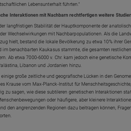
tschaftlichen Lebensunterhalt führten."
che Interaktionen mit Nachbarn rechtfertigen weitere Studie
er langfristigen Stabilität der Hauptkomponente der anatolis
der Wechselwirkungen mit Nachbarpopulationen. Als die Landwi
nzug hielt, bestand die lokale Bevölkerung zu etwa 10% ihrer G
nd im benachbarten Kaukasus stammte, die gesamten restliche
n. Ab etwa 7000-6000 v. Chr. kam jedoch eine genetische Ko
 Palästina, Libanon und Jordanien hinzu.
t einige große zeitliche und geografische Lücken in den Genomen
s Krause vom Max-Planck-Institut für Menschheitsgeschichte, 
ig zu sagen, wie diese subtileren genetischen Interaktionen sta
enschenbewegungen oder häufigere, aber kleinere Interaktionen
und den angrenzenden Regionen dazu beitragen können, Fragen
orten.