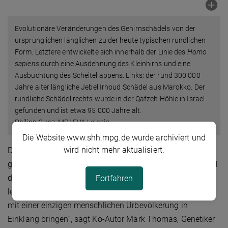
Evolutionäre Veränderungen des Gehirnschädels von der
ursprünglichen länglichen zu der heute typischen rundlichen
Form. Letztere entwickelte sich innerhalb der Linie des
Homo
sapiens
durch eine Ausdehnung des Kleinhirns und eine
Ausbuchtung des Scheitellappens. Links: der rund 300 000
Jahre alter längliche Jebel Irhoud Schädel aus Marokko. Der
rundliche Schädel rechts wurde in der Qafzeh Höhle in Israel
gefunden und ist etwa 95 000 Jahre alt.
Philipp Gunz, MPI EVA Leipzig
Die Website www.shh.mpg.de wurde archiviert und
wird nicht mehr aktualisiert.
Die genetischen Befunde stehen damit in Einklang: „Die
genetischen Muster, die wir heute in Afrikanern sehen, und
die DNA aus den Skelettresten von Menschen, die in den
Fortfahren
letzten 10.000 Jahren in Afrika lebten, lassen sich kaum
mit einer einzigen menschlichen Urbevölkerung in
Einklang bringen“, sagt Ko-Autor Mark Thomas, Genetiker