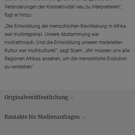
Veränderungen der Konnektivität neu zu interpretieren",
fügt er hinzu.
„Die Entwicklung der menschlichen Bevölkerung in Afrika
war multiregional. Unsere Abstammung war
multiethnisch. Und die Entwicklung unserer materiellen
Kultur war multikulturell“, sagt Scerri. „Wir müssen uns alle
Regionen Afrikas ansehen, um die menschliche Evolution
zu verstehen.“
Originalveröffentlichung
Scerri, E. M. L.; Thomas, M. G.; Manica, A.; Gunz, P.; Stock, J. T.;
Kontakte für Medienanfragen
Stringer, C.; Grove, M.; Groucutt, H. S.; Timmermann, A.; Rightmire,
G. P.
et al.
:
Did our species evolve in subdivided populations across
Andrew (AJ) Zeilstra/ Johanna Knop
Africa, and why does it matter? Trends in Ecology and Evolution
33