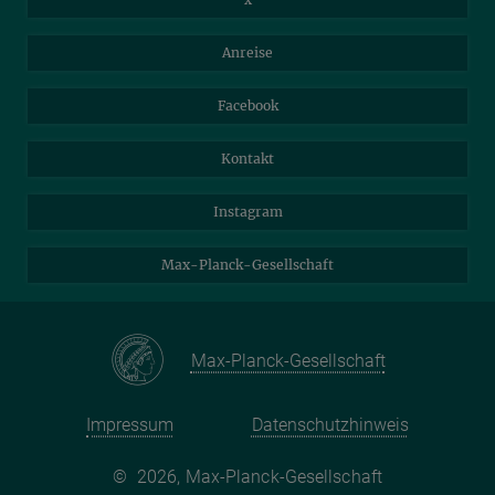
Webmail
Mastodon
Anreise
Nextcloud
Travel Magic
Facebook
Self Service
Kontakt
Instagram
Max-Planck-Gesellschaft
Max-Planck-Gesellschaft
Impressum
Datenschutzhinweis
©
2026, Max-Planck-Gesellschaft