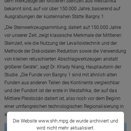
dem Werkzeuge der Mittleren Steinzeit aus Westafrika
bekannt sind, auf vor über 150.000 Jahre, basierend auf
Ausgrabungen der küstennahen Stätte Bargny 1.
„Die Steinwerkzeugsammlung, datiert auf 150.000 Jahre
vor unserer Zeit, zeigt klassische Merkmale der Mittleren
Steinzeit, wie die Nutzung der Levalloistechnik und der
Methode der Diskoidalen Reduktion sowie die Verwendung
von kleinen retuschierten Abschlagwerkzeugen anstatt
größerer Geräte“, sagt Dr. Khady Niang, Hauptautorin der
Studie. „Die Funde von Bargny 1 sind mit ähnlich alten
Funden aus anderen Teilen des Kontinents vergleichbar
und der Fundort ist der erste in Westafrika, der auf das
Mittlere Pleistozän datiert ist, also noch vor dem Beginn
einer umfangreichen technologischen Regionalisierung in
anderen Teilen Afrikas.“
Die Website www.shh.mpg.de wurde archiviert und
wird nicht mehr aktualisiert.