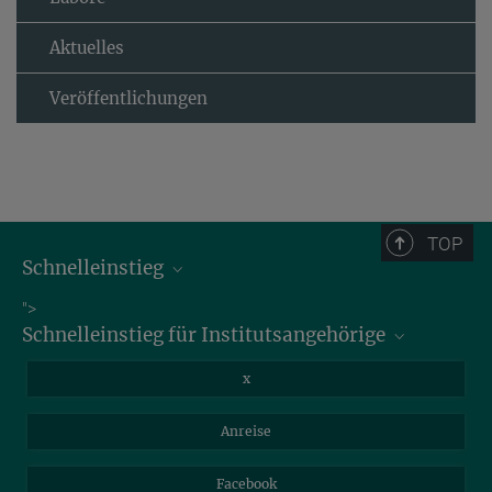
Aktuelles
Veröffentlichungen
TOP
Schnelleinstieg
Bibliothek
">
Schnelleinstieg für Institutsangehörige
Stellenangebote
Intranet
Informationen für Gäste
x
Webmail
Mastodon
Anreise
Nextcloud
Travel Magic
Facebook